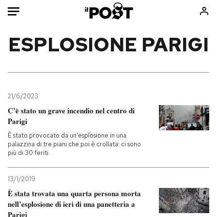
Auto
ESPLOSIONE PARIGI
HOME
Italia
Moda
Mondo
Libri
21/6/2023
Politica
Consumismi
C’è stato un grave incendio nel centro di
Parigi
Tecnologia
Storie/Idee
È stato provocato da un'esplosione in una
Internet
Ok Boomer!
palazzina di tre piani che poi è crollata: ci sono
Scienza
Media
più di 30 feriti
Cultura
Europa
Economia
Altrecose
13/1/2019
È stata trovata una quarta persona morta
Sport
Mondiali calcio 2026
nell’esplosione di ieri di una panetteria a
Parigi