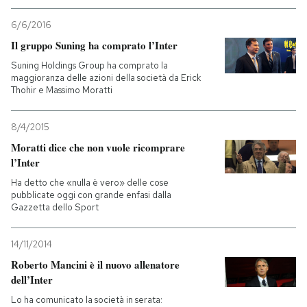
6/6/2016
PODCAST
Il gruppo Suning ha comprato l’Inter
Suning Holdings Group ha comprato la
NEWSLETTER
maggioranza delle azioni della società da Erick
Thohir e Massimo Moratti
I MIEI PREFERITI
8/4/2015
Moratti dice che non vuole ricomprare
l’Inter
SHOP
Ha detto che «nulla è vero» delle cose
pubblicate oggi con grande enfasi dalla
CALENDARIO
Gazzetta dello Sport
14/11/2014
AREA PERSONALE
Roberto Mancini è il nuovo allenatore
dell’Inter
Entra
Lo ha comunicato la società in serata: