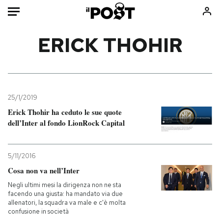
Auto
ERICK THOHIR
HOME
Italia
Moda
Mondo
Libri
25/1/2019
Politica
Consumismi
Erick Thohir ha ceduto le sue quote
dell’Inter al fondo LionRock Capital
Tecnologia
Storie/Idee
Internet
Ok Boomer!
Scienza
Media
5/11/2016
Cultura
Europa
Cosa non va nell’Inter
Economia
Altrecose
Negli ultimi mesi la dirigenza non ne sta
facendo una giusta: ha mandato via due
Sport
Mondiali calcio 2026
allenatori, la squadra va male e c'è molta
confusione in società