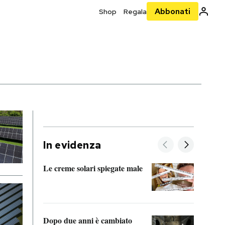
Abbonati
Shop
Regala
In evidenza
Le creme solari spiegate male
FitAc
guerr
Dopo due anni è cambiato
A cos