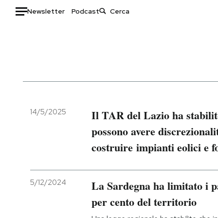
Newsletter
Podcast
Auto
HOME
Italia
Moda
Mondo
Libri
Politica
Consumismi
14/5/2025
Il TAR del Lazio ha stabilit
Tecnologia
Storie/Idee
possono avere discrezionali
Internet
Ok Boomer!
costruire impianti eolici e f
Scienza
Media
Cultura
Europa
Economia
Altrecose
5/12/2024
La Sardegna ha limitato i par
Sport
Mondiali calcio 2026
per cento del territorio