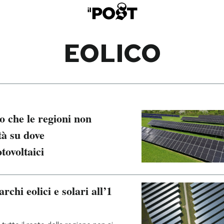
EOLICO
o che le regioni non
tà su dove
otovoltaici
chi eolici e solari all’1