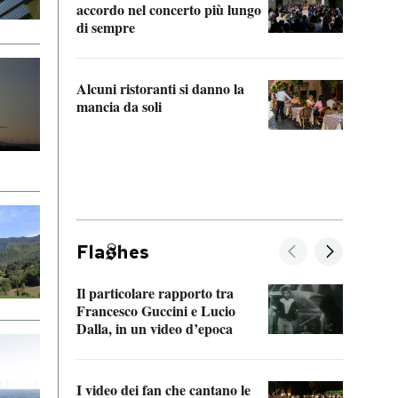
accordo nel concerto più lungo
di sempre
Il ci
parla
Alcuni ristoranti si danno la
nessu
mancia da soli
Fla
hes
Il particolare rapporto tra
La ve
Francesco Guccini e Lucio
“Loco
Dalla, in un video d’epoca
Franc
I video dei fan che cantano le
Il de