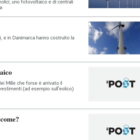
lici, uno fotovoltaico e di centrali
ta
i, e in Danimarca hanno costruito la
taico
i Mille che forse è arrivato il
vestimenti (ad esempio sull'eolico)
a come?