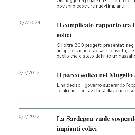
Una legge regionale ha stabilito che in 
potranno costruire nuovi impianti
PODCAST
31/7/2024
Il complicato rapporto tra 
NEWSLETTER
eolici
Gli oltre 800 progetti presentati negl
un'opposizione estesa e convinta, ass
I MIEI PREFERITI
quello che è stato definito un «assal
SHOP
2/9/2022
Il parco eolico nel Mugello 
L'ha deciso il governo superando l'op
locali che bloccava l'installazione di 
CALENDARIO
AREA PERSONALE
6/7/2022
La Sardegna vuole sospender
Entra
impianti eolici