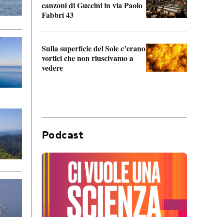
canzoni di Guccini in via Paolo
Edoar
Fabbri 43
cappi
Sulla superficie del Sole c’erano
Il fi
vortici che non riuscivamo a
facen
vedere
dentr
Podcast