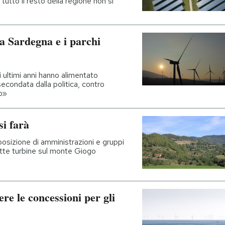
tutto il resto della regione non si
la Sardegna e i parchi
i ultimi anni hanno alimentato
econdata dalla politica, contro
to»
si farà
posizione di amministrazioni e gruppi
sette turbine sul monte Giogo
e le concessioni per gli