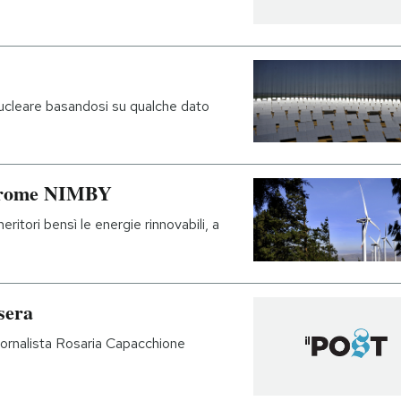
nucleare basandosi su qualche dato
indrome NIMBY
eritori bensì le energie rinnovabili, a
sera
la giornalista Rosaria Capacchione