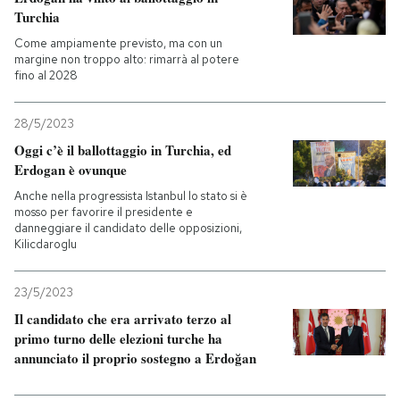
Turchia
PODCAST
Come ampiamente previsto, ma con un
margine non troppo alto: rimarrà al potere
fino al 2028
NEWSLETTER
28/5/2023
Oggi c’è il ballottaggio in Turchia, ed
I MIEI PREFERITI
Erdogan è ovunque
Anche nella progressista Istanbul lo stato si è
mosso per favorire il presidente e
SHOP
danneggiare il candidato delle opposizioni,
Kilicdaroglu
CALENDARIO
23/5/2023
Il candidato che era arrivato terzo al
AREA PERSONALE
primo turno delle elezioni turche ha
annunciato il proprio sostegno a Erdoğan
Entra