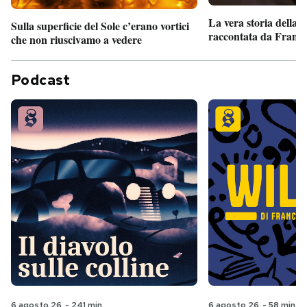
La vera storia della
Sulla superficie del Sole c’erano vortici
raccontata da France
che non riuscivamo a vedere
Podcast
6 agosto 26
-
241 min
6 agosto 26
-
58 min