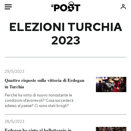
Auto
ELEZIONI TURCHIA
2023
HOME
Italia
Moda
Mondo
Libri
Politica
Consumismi
29/5/2023
Tecnologia
Storie/Idee
Quattro risposte sulla vittoria di Erdogan
Internet
Ok Boomer!
in Turchia
Scienza
Media
Perché ha vinto di nuovo nonostante le
Cultura
Europa
condizioni sfavorevoli? Cosa succederà
adesso al paese? Ci sono stati brogli?
Economia
Altrecose
Sport
Mondiali calcio 2026
28/5/2023
Erdogan ha vinto al ballottaggio in