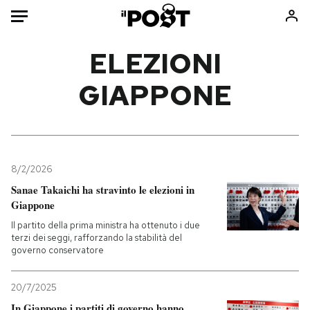
Auto
ELEZIONI
GIAPPONE
HOME
Italia
Moda
Mondo
Libri
Politica
Consumismi
8/2/2026
Tecnologia
Storie/Idee
Sanae Takaichi ha stravinto le elezioni in
Internet
Ok Boomer!
Giappone
Scienza
Media
Il partito della prima ministra ha ottenuto i due
Cultura
Europa
terzi dei seggi, rafforzando la stabilità del
governo conservatore
Economia
Altrecose
Sport
Mondiali calcio 2026
20/7/2025
In Giappone i partiti di governo hanno