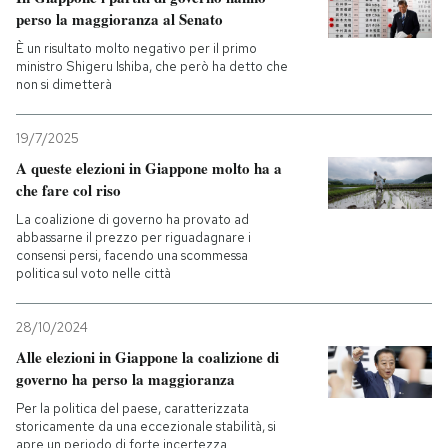
perso la maggioranza al Senato
PODCAST
È un risultato molto negativo per il primo
ministro Shigeru Ishiba, che però ha detto che
non si dimetterà
NEWSLETTER
19/7/2025
A queste elezioni in Giappone molto ha a
I MIEI PREFERITI
che fare col riso
La coalizione di governo ha provato ad
abbassarne il prezzo per riguadagnare i
SHOP
consensi persi, facendo una scommessa
politica sul voto nelle città
CALENDARIO
28/10/2024
Alle elezioni in Giappone la coalizione di
AREA PERSONALE
governo ha perso la maggioranza
Per la politica del paese, caratterizzata
Entra
storicamente da una eccezionale stabilità, si
apre un periodo di forte incertezza