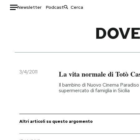
Newsletter
Podcast
Auto
DOVE
HOME
Italia
Moda
Mondo
Libri
Politica
Consumismi
3/4/2011
La vita normale di Totò Ca
Tecnologia
Storie/Idee
Il bambino di Nuovo Cinema Paradiso h
Internet
Ok Boomer!
supermercato di famiglia in Sicilia
Scienza
Media
Cultura
Europa
Economia
Altrecose
Altri articoli su questo argomento
Sport
Mondiali calcio 2026