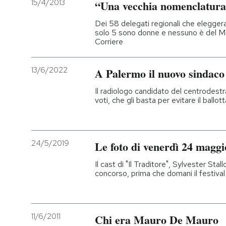
15/4/2013
“Una vecchia nomenclatur
PODCAST
Dei 58 delegati regionali che eleggera
solo 5 sono donne e nessuno è del M5
Corriere
NEWSLETTER
13/6/2022
A Palermo il nuovo sindaco
I MIEI PREFERITI
Il radiologo candidato del centrodestr
voti, che gli basta per evitare il ballot
SHOP
24/5/2019
Le foto di venerdì 24 magg
CALENDARIO
Il cast di "Il Traditore", Sylvester Stal
concorso, prima che domani il festival 
AREA PERSONALE
Entra
11/6/2011
Chi era Mauro De Mauro