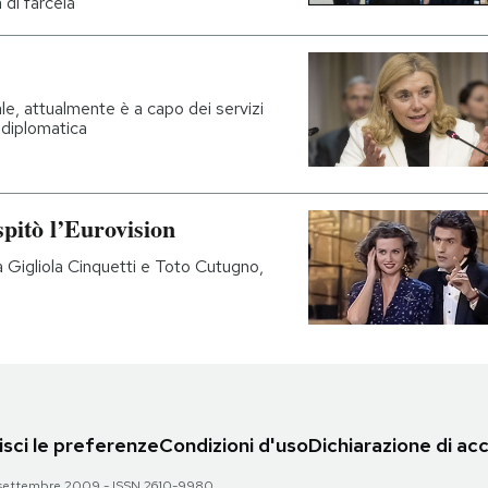
à di farcela
ale, attualmente è a capo dei servizi
a diplomatica
spitò l’Eurovision
 Gigliola Cinquetti e Toto Cutugno,
sci le preferenze
Condizioni d'uso
Dichiarazione di acc
 28 settembre 2009 - ISSN 2610-9980