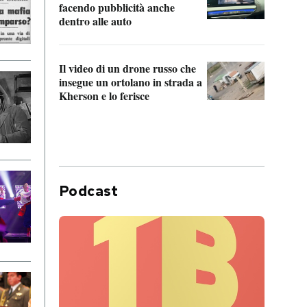
Franc
facendo pubblicità anche
dello
dentro alle auto
Una 
Il video di un drone russo che
statun
insegue un ortolano in strada a
afric
Kherson e lo ferisce
Podcast