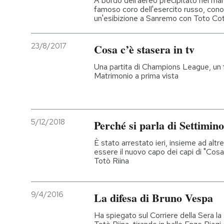
A bordo dell'aereo precipitato nel m
famoso coro dell'esercito russo, cono
un'esibizione a Sanremo con Toto Co
23/8/2017
Cosa c’è stasera in tv
Una partita di Champions League, un f
Matrimonio a prima vista
5/12/2018
Perché si parla di Settimin
È stato arrestato ieri, insieme ad alt
essere il nuovo capo dei capi di "Cosa
Totò Riina
9/4/2016
La difesa di Bruno Vespa
Ha spiegato sul Corriere della Sera la su