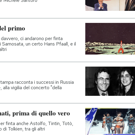
i e Michele Santoro
del primo
 davvero, ci andarono per finta
i Samosata, un certo Hans Pfaall, e il
ltri
Stampa racconta i successi in Russia
 alla vigilia del concerto "della
ati, prima di quello vero
r finta anche Astolfo, Tintin, Totò,
di Tolkien, tra gli altri