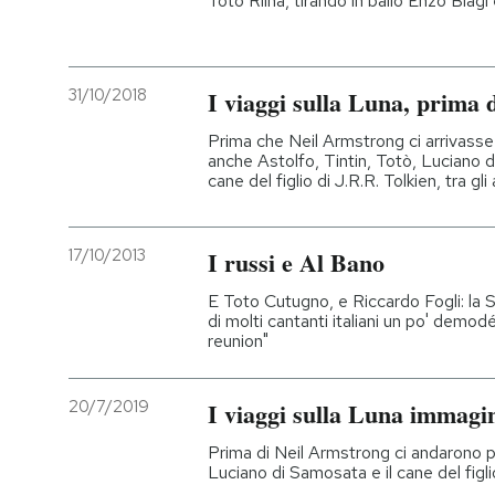
Totò Riina, tirando in ballo Enzo Biag
31/10/2018
I viaggi sulla Luna, prima 
Prima che Neil Armstrong ci arrivasse
anche Astolfo, Tintin, Totò, Luciano d
cane del figlio di J.R.R. Tolkien, tra gli a
17/10/2013
I russi e Al Bano
E Toto Cutugno, e Riccardo Fogli: la 
di molti cantanti italiani un po' demodé,
reunion"
20/7/2019
I viaggi sulla Luna immagin
Prima di Neil Armstrong ci andarono pe
Luciano di Samosata e il cane del figlio 