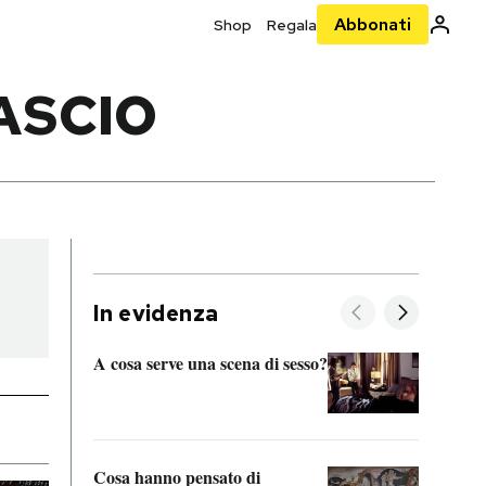
Abbonati
Shop
Regala
ASCIO
In evidenza
A cosa serve una scena di sesso?
La “I
bolog
Cosa hanno pensato di
Se sa