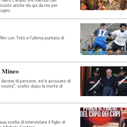
ar Nero c'erano 64 membri del
sciuto anche da qui da noi per
tugno
ilm con Totò e l'ultima puntata di
o Mineo
re decine di persone, ed è accusato di
 nostra", scelto dopo la morte di
a scelta di intervistare il figlio di