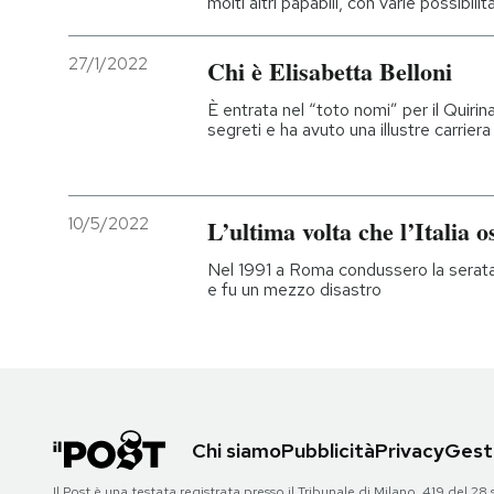
molti altri papabili, con varie possibilit
27/1/2022
Chi è Elisabetta Belloni
È entrata nel “toto nomi” per il Quirin
segreti e ha avuto una illustre carrier
10/5/2022
L’ultima volta che l’Italia o
Nel 1991 a Roma condussero la serata
e fu un mezzo disastro
Chi siamo
Pubblicità
Privacy
Gesti
Il Post è una testata registrata presso il Tribunale di Milano, 419 del