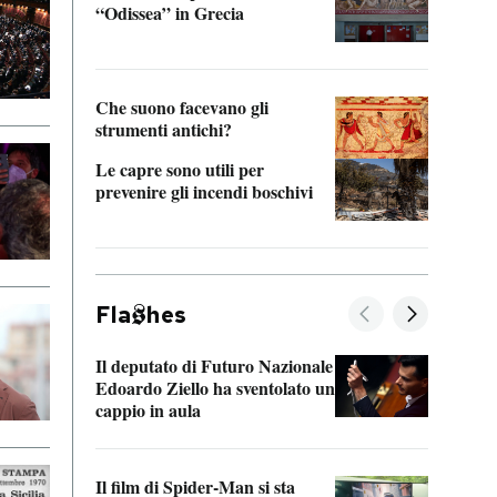
“Odissea” in Grecia
vedi 
Che suono facevano gli
strumenti antichi?
Le capre sono utili per
prevenire gli incendi boschivi
Fla
hes
Il deputato di Futuro Nazionale
La pl
Edoardo Ziello ha sventolato un
da P
cappio in aula
La de
Il film di Spider-Man si sta