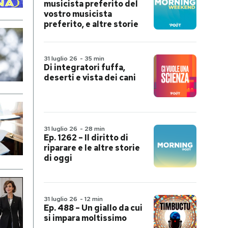
musicista preferito del
vostro musicista
preferito, e altre storie
31 luglio 26
-
35 min
Di integratori fuffa,
deserti e vista dei cani
31 luglio 26
-
28 min
Ep. 1262 – Il diritto di
riparare e le altre storie
di oggi
31 luglio 26
-
12 min
Ep. 488 – Un giallo da cui
si impara moltissimo