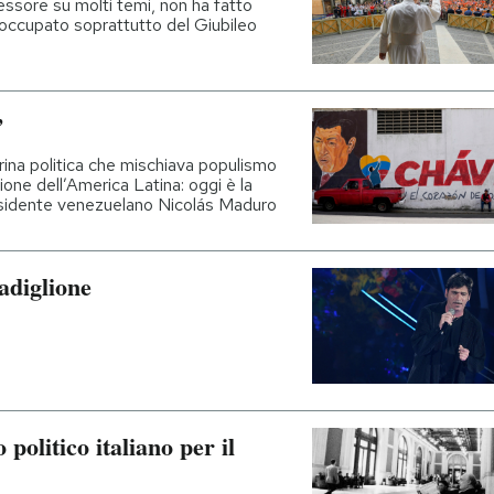
ssore su molti temi, non ha fatto
è occupato soprattutto del Giubileo
”
rina politica che mischiava populismo
azione dell’America Latina: oggi è la
residente venezuelano Nicolás Maduro
adiglione
politico italiano per il