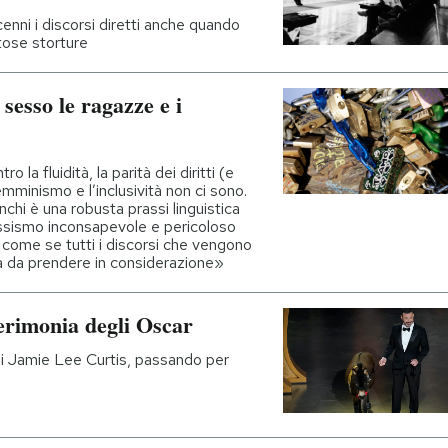
enni i discorsi diretti anche quando
tose storture
esso le ragazze e i
la fluidità, la parità dei diritti (e
emminismo e l’inclusività non ci sono.
nchi è una robusta prassi linguistica
essismo inconsapevole e pericoloso
come se tutti i discorsi che vengono
va da prendere in considerazione»
cerimonia degli Oscar
i di Jamie Lee Curtis, passando per