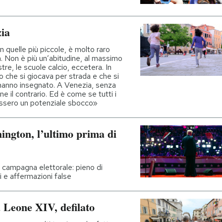
ia
in quelle più piccole, è molto raro
. Non è più un’abitudine, al massimo
stre, le scuole calcio, eccetera. In
o che si giocava per strada e che si
o hanno insegnato. A Venezia, senza
ne il contrario. Ed è come se tutti i
ovassero un potenziale sbocco»
ington, l’ultimo prima di
in campagna elettorale: pieno di
ri e affermazioni false
a Leone XIV, defilato