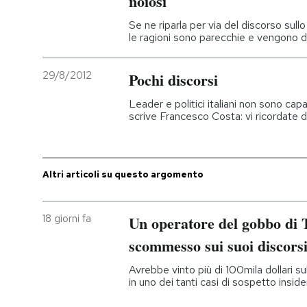
noiosi
Se ne riparla per via del discorso sull
PODCAST
le ragioni sono parecchie e vengono d
NEWSLETTER
29/8/2012
Pochi discorsi
Leader e politici italiani non sono cap
scrive Francesco Costa: vi ricordate du
I MIEI PREFERITI
SHOP
Altri articoli su questo argomento
CALENDARIO
18 giorni fa
Un operatore del gobbo di 
scommesso sui suoi discors
AREA PERSONALE
Avrebbe vinto più di 100mila dollari s
in uno dei tanti casi di sospetto inside
Entra