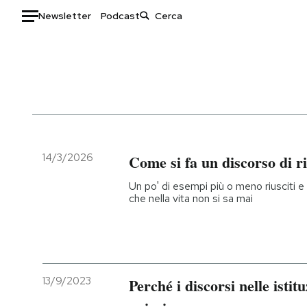
Newsletter
Podcast
Auto
HOME
Italia
Moda
Mondo
Libri
Politica
Consumismi
14/3/2026
Come si fa un discorso di 
Tecnologia
Storie/Idee
Un po' di esempi più o meno riusciti e q
Internet
Ok Boomer!
che nella vita non si sa mai
Scienza
Media
Cultura
Europa
Economia
Altrecose
Sport
Mondiali calcio 2026
13/9/2023
Perché i discorsi nelle istit