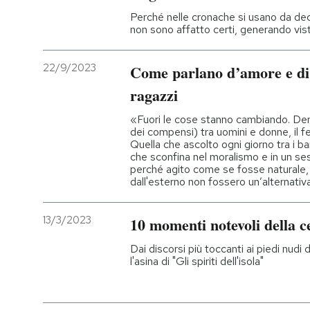
Perché nelle cronache si usano da dec
non sono affatto certi, generando vis
22/9/2023
Come parlano d’amore e di s
ragazzi
«Fuori le cose stanno cambiando. Dentro 
dei compensi) tra uomini e donne, il f
Quella che ascolto ogni giorno tra i ba
che sconfina nel moralismo e in un s
perché agito come se fosse naturale, 
dall'esterno non fossero un’alternati
13/3/2023
10 momenti notevoli della 
Dai discorsi più toccanti ai piedi nud
l'asina di "Gli spiriti dell'isola"