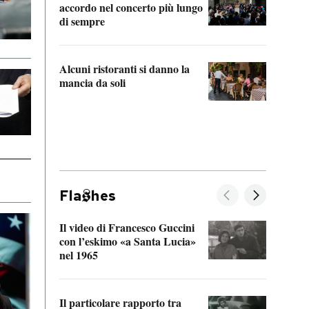
accordo nel concerto più lungo
di sempre
Il ci
parla
Alcuni ristoranti si danno la
nessu
mancia da soli
Fla
hes
Il video di Francesco Guccini
Sulla
con l’eskimo «a Santa Lucia»
vorti
nel 1965
veder
Il particolare rapporto tra
La ve