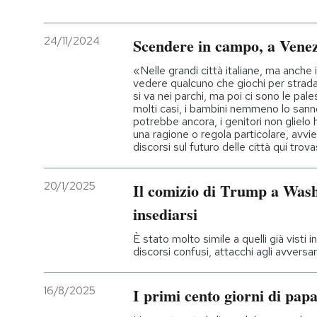
24/11/2024
Scendere in campo, a Venez
«Nelle grandi città italiane, ma anche 
vedere qualcuno che giochi per strada
si va nei parchi, ma poi ci sono le pale
molti casi, i bambini nemmeno lo sann
potrebbe ancora, i genitori non gliel
una ragione o regola particolare, avvie
discorsi sul futuro delle città qui tr
20/1/2025
Il comizio di Trump a Wash
insediarsi
È stato molto simile a quelli già visti 
discorsi confusi, attacchi agli avversa
16/8/2025
I primi cento giorni di pap