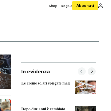
Abbonati
Shop
Regala
In evidenza
Le creme solari spiegate male
FitAc
guerr
Dopo due anni è cambiato
A cos