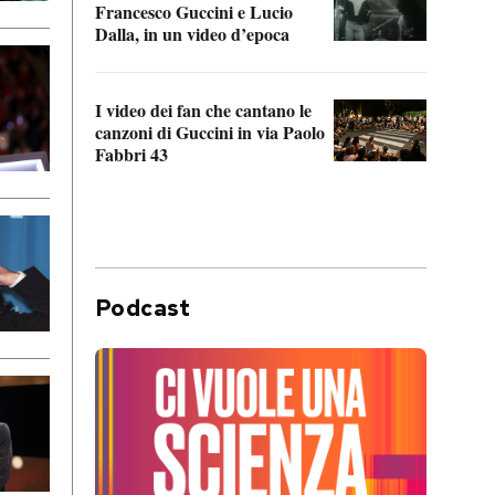
Francesco Guccini e Lucio
“Loco
Dalla, in un video d’epoca
Franc
I video dei fan che cantano le
Il de
canzoni di Guccini in via Paolo
Edoar
Fabbri 43
cappi
Podcast