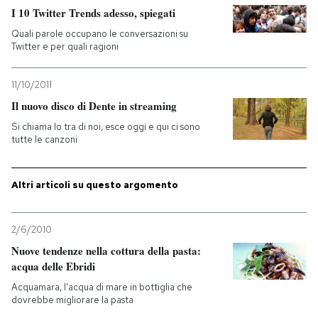
I 10 Twitter Trends adesso, spiegati
PODCAST
Quali parole occupano le conversazioni su
Twitter e per quali ragioni
NEWSLETTER
11/10/2011
Il nuovo disco di Dente in streaming
I MIEI PREFERITI
Si chiama Io tra di noi, esce oggi e qui ci sono
tutte le canzoni
SHOP
Altri articoli su questo argomento
CALENDARIO
2/6/2010
Nuove tendenze nella cottura della pasta:
AREA PERSONALE
acqua delle Ebridi
Acquamara, l'acqua di mare in bottiglia che
Entra
dovrebbe migliorare la pasta