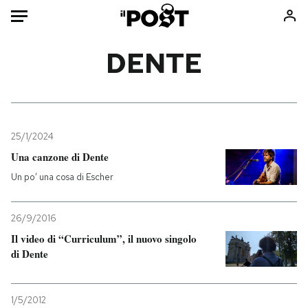
Auto
DENTE
HOME
Italia
Moda
Mondo
Libri
25/1/2024
Politica
Consumismi
Una canzone di Dente
Tecnologia
Storie/Idee
Un po’ una cosa di Escher
Internet
Ok Boomer!
Scienza
Media
26/9/2016
Cultura
Europa
Il video di “Curriculum”, il nuovo singolo
di Dente
Economia
Altrecose
Sport
Mondiali calcio 2026
1/5/2012