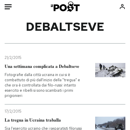
Auto
DEBALTSEVE
HOME
Italia
Moda
Mondo
Libri
21/2/2015
Politica
Consumismi
Una settimana complicata a Debaltseve
Tecnologia
Storie/Idee
Fotografie dalla città ucraina in cui si è
combattuto di più dall'inizio della "tregua" e
Internet
Ok Boomer!
che ora è controllata dai filo-russi: intanto
Scienza
Media
esercito e ribelli si sono scambiati i primi
prigionieri
Cultura
Europa
Economia
Altrecose
17/2/2015
Sport
Mondiali calcio 2026
La tregua in Ucraina traballa
Sia l'esercito ucraino che i separatisti filorussi