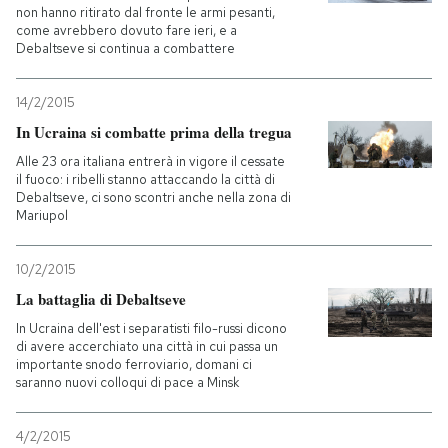
non hanno ritirato dal fronte le armi pesanti,
come avrebbero dovuto fare ieri, e a
PODCAST
Debaltseve si continua a combattere
14/2/2015
NEWSLETTER
In Ucraina si combatte prima della tregua
Alle 23 ora italiana entrerà in vigore il cessate
I MIEI PREFERITI
il fuoco: i ribelli stanno attaccando la città di
Debaltseve, ci sono scontri anche nella zona di
Mariupol
SHOP
10/2/2015
La battaglia di Debaltseve
CALENDARIO
In Ucraina dell'est i separatisti filo-russi dicono
di avere accerchiato una città in cui passa un
importante snodo ferroviario, domani ci
AREA PERSONALE
saranno nuovi colloqui di pace a Minsk
Entra
4/2/2015