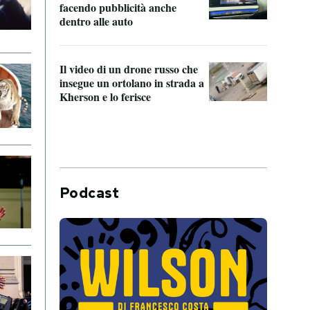
Franc
facendo pubblicità anche
dello
dentro alle auto
Una 
Il video di un drone russo che
statun
insegue un ortolano in strada a
afric
Kherson e lo ferisce
Podcast