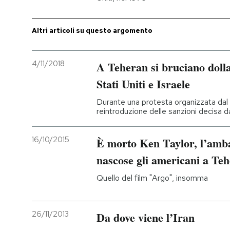
PODCAST
Altri articoli su questo argomento
NEWSLETTER
4/11/2018
A Teheran si bruciano dolla
Stati Uniti e Israele
I MIEI PREFERITI
Durante una protesta organizzata dal go
reintroduzione delle sanzioni decisa
SHOP
16/10/2015
È morto Ken Taylor, l’amba
CALENDARIO
nascose gli americani a Te
Quello del film "Argo", insomma
AREA PERSONALE
Entra
26/11/2013
Da dove viene l’Iran