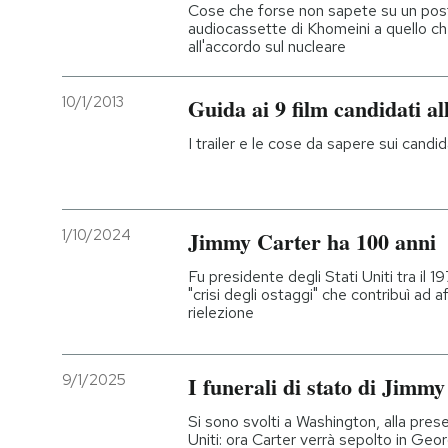
Cose che forse non sapete su un posto 
audiocassette di Khomeini a quello che
all'accordo sul nucleare
10/1/2013
Guida ai 9 film candidati a
I trailer e le cose da sapere sui candi
1/10/2024
Jimmy Carter ha 100 anni
Fu presidente degli Stati Uniti tra il 1
"crisi degli ostaggi" che contribuì ad 
rielezione
9/1/2025
I funerali di stato di Jimm
Si sono svolti a Washington, alla prese
Uniti: ora Carter verrà sepolto in Geor