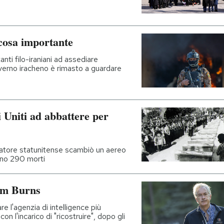
cosa importante
nti filo-iraniani ad assediare
verno iracheno è rimasto a guardare
i Uniti ad abbattere per
atore statunitense scambiò un aereo
rono 290 morti
am Burns
 l'agenzia di intelligence più
 l'incarico di "ricostruire", dopo gli