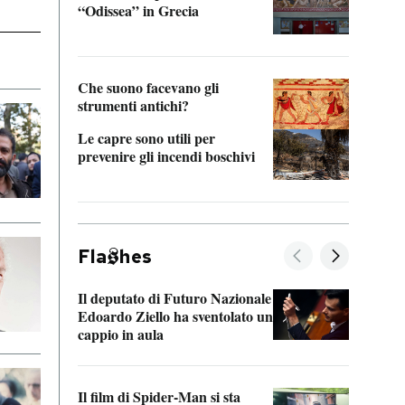
“Odissea” in Grecia
vedi 
Che suono facevano gli
strumenti antichi?
Le capre sono utili per
prevenire gli incendi boschivi
Fla
hes
Il deputato di Futuro Nazionale
La pl
Edoardo Ziello ha sventolato un
da P
cappio in aula
La de
Il film di Spider-Man si sta