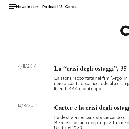
Newsletter
Podcast
Auto
C
HOME
Italia
Moda
Mondo
Libri
Politica
Consumismi
4/11/2014
La “crisi degli ostaggi”, 35
Tecnologia
Storie/Idee
La storia raccontata nel film "Argo" in
Internet
Ok Boomer!
non racconta cosa accadde alla gran p
liberati 444 giorni dopo
Scienza
Media
Cultura
Europa
13/9/2012
Carter e la crisi degli ostag
Economia
Altrecose
Sport
Mondiali calcio 2026
La destra americana sta cercando di
Bengasi con uno dei più gravi fallimenti
Uniti, nel 1979