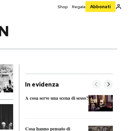
Abbonati
Shop
Regala
AN
In evidenza
A cosa serve una scena di sesso?
La “I
bolog
Cosa hanno pensato di
Se sa