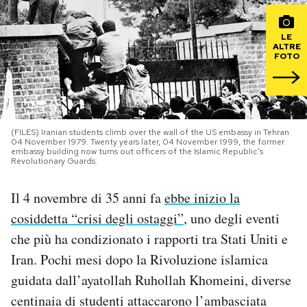
PODCAST
LE
ALTRE
FOTO
NEWSLETTER
I MIEI PREFERITI
(FILES) Iranian students climb over the wall of the US embassy in Tehran
04 November 1979. Twenty years later, 04 November 1999, the former
embassy building now turns out officers of the Islamic Republic's
Revolutionary Guards.
SHOP
Il 4 novembre di 35 anni fa
ebbe inizio la
CALENDARIO
cosiddetta “crisi degli ostaggi”
, uno degli eventi
che più ha condizionato i rapporti tra Stati Uniti e
AREA PERSONALE
Iran. Pochi mesi dopo la Rivoluzione islamica
guidata dall’ayatollah Ruhollah Khomeini, diverse
Area Personale
centinaia di studenti attaccarono l’ambasciata
Newsletter