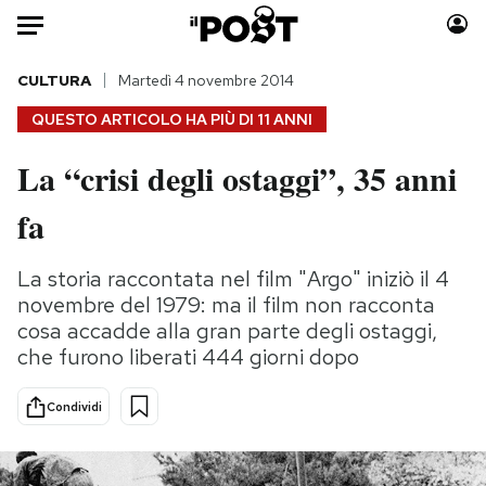
Auto
CULTURA
Martedì 4 novembre 2014
QUESTO ARTICOLO HA PIÙ DI
11 ANNI
HOME
La “crisi degli ostaggi”, 35 anni
Italia
Moda
fa
Mondo
Libri
Politica
Consumismi
La storia raccontata nel film "Argo" iniziò il 4
Tecnologia
Storie/Idee
novembre del 1979: ma il film non racconta
Internet
Ok Boomer!
cosa accadde alla gran parte degli ostaggi,
Scienza
Media
che furono liberati 444 giorni dopo
Cultura
Europa
Economia
Altrecose
Condividi
Sport
Mondiali calcio 2026