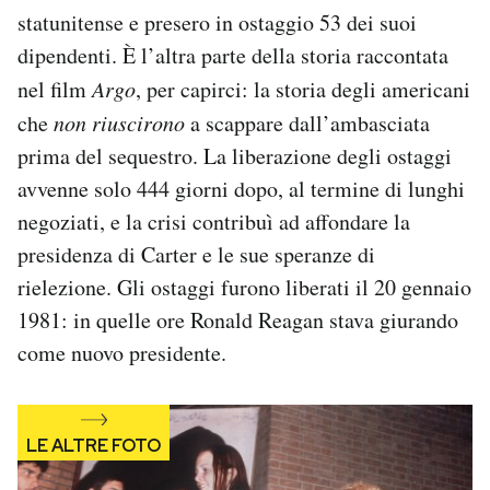
Notifiche mobile
statunitense e presero in ostaggio 53 dei suoi
Regala il Post
dipendenti. È l’altra parte della storia raccontata
Hai bisogno di aiuto?
nel film
Argo
, per capirci: la storia degli americani
Esci
che
non riuscirono
a scappare dall’ambasciata
prima del sequestro. La liberazione degli ostaggi
avvenne solo 444 giorni dopo, al termine di lunghi
negoziati, e la crisi contribuì ad affondare la
presidenza di Carter e le sue speranze di
rielezione. Gli ostaggi furono liberati il 20 gennaio
1981: in quelle ore Ronald Reagan stava giurando
come nuovo presidente.