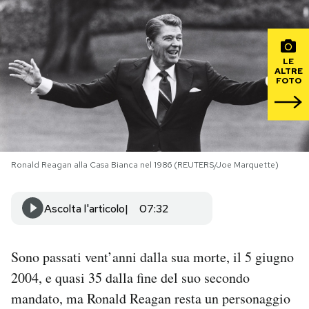
PODCAST
LE
ALTRE
NEWSLETTER
FOTO
I MIEI PREFERITI
SHOP
Ronald Reagan alla Casa Bianca nel 1986 (REUTERS/Joe Marquette)
Ascolta l'articolo
07:32
CALENDARIO
AREA PERSONALE
Sono passati vent’anni dalla sua morte, il 5 giugno
2004, e quasi 35 dalla fine del suo secondo
Area Personale
mandato, ma Ronald Reagan resta un personaggio
Newsletter