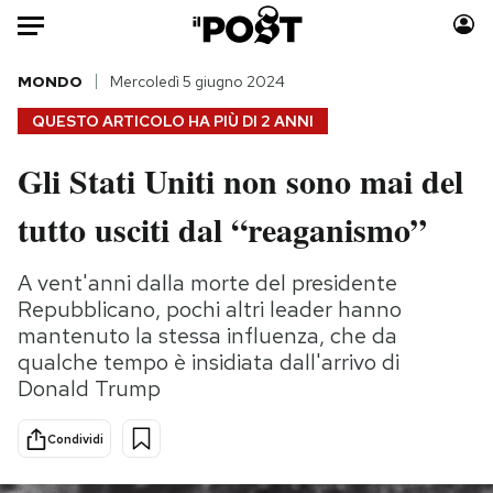
Auto
MONDO
Mercoledì 5 giugno 2024
QUESTO ARTICOLO HA PIÙ DI
2 ANNI
HOME
Gli Stati Uniti non sono mai del
Italia
Moda
tutto usciti dal “reaganismo”
Mondo
Libri
Politica
Consumismi
A vent'anni dalla morte del presidente
Tecnologia
Storie/Idee
Repubblicano, pochi altri leader hanno
Internet
Ok Boomer!
mantenuto la stessa influenza, che da
Scienza
Media
qualche tempo è insidiata dall'arrivo di
Cultura
Europa
Donald Trump
Economia
Altrecose
Sport
Mondiali calcio 2026
Condividi