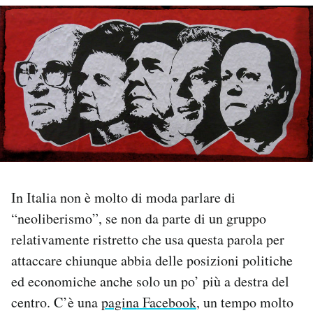
PODCAST
NEWSLETTER
I MIEI PREFERITI
SHOP
In Italia non è molto di moda parlare di
CALENDARIO
“neoliberismo”, se non da parte di un gruppo
relativamente ristretto che usa questa parola per
AREA PERSONALE
attaccare chiunque abbia delle posizioni politiche
ed economiche anche solo un po’ più a destra del
Area Personale
centro. C’è una
pagina Facebook
, un tempo molto
Newsletter