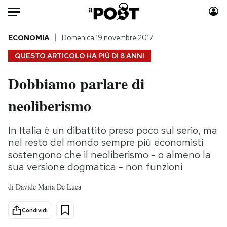
Auto
ECONOMIA
Domenica 19 novembre 2017
QUESTO ARTICOLO HA PIÙ DI
8 ANNI
HOME
Dobbiamo parlare di
Italia
Moda
neoliberismo
Mondo
Libri
Politica
Consumismi
In Italia è un dibattito preso poco sul serio, ma
Tecnologia
Storie/Idee
nel resto del mondo sempre più economisti
Internet
Ok Boomer!
sostengono che il neoliberismo - o almeno la
Scienza
Media
sua versione dogmatica - non funzioni
Cultura
Europa
di
Davide Maria De Luca
Economia
Altrecose
Sport
Mondiali calcio 2026
Condividi