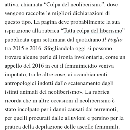
attiva, chiamata “Colpa del neoliberismo”, dove
Notifiche mobile
vengono raccolte le migliori dichiarazioni di
Regala il Post
Hai bisogno di aiuto?
questo tipo. La pagina deve probabilmente la sua
Esci
ispirazione alla rubrica “
Tutta colpa del liberismo
”
pubblicata ogni settimana dal quotidiano
Il Foglio
tra 2015 e 2016. Sfogliandola oggi si possono
trovare alcune perle di ironia involontaria, come un
appello del 2016 in cui il femminicidio veniva
imputato, tra le altre cose, ai «cambiamenti
antropologici indotti dallo scatenamento degli
istinti animali del neoliberismo». La rubrica
ricorda che in altre occasioni il neoliberismo è
stato incolpato per i danni causati dai terremoti,
per quelli procurati dalle alluvioni e persino per la
pratica della depilazione delle ascelle femminili.