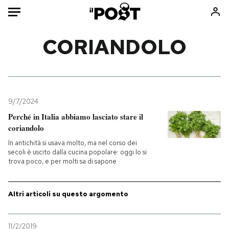
Auto
CORIANDOLO
HOME
Italia
Moda
Mondo
Libri
9/7/2024
Politica
Consumismi
Perché in Italia abbiamo lasciato stare il
coriandolo
Tecnologia
Storie/Idee
In antichità si usava molto, ma nel corso dei
Internet
Ok Boomer!
secoli è uscito dalla cucina popolare: oggi lo si
Scienza
Media
trova poco, e per molti sa di sapone
Cultura
Europa
Economia
Altrecose
Altri articoli su questo argomento
Sport
Mondiali calcio 2026
11/2/2019