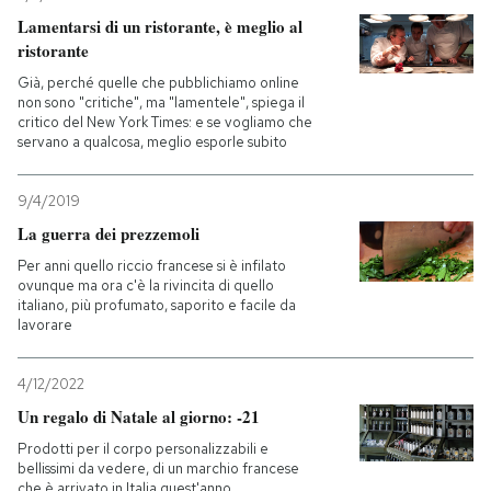
Lamentarsi di un ristorante, è meglio al
PODCAST
ristorante
Già, perché quelle che pubblichiamo online
non sono "critiche", ma "lamentele", spiega il
NEWSLETTER
critico del New York Times: e se vogliamo che
servano a qualcosa, meglio esporle subito
I MIEI PREFERITI
9/4/2019
La guerra dei prezzemoli
SHOP
Per anni quello riccio francese si è infilato
ovunque ma ora c'è la rivincita di quello
italiano, più profumato, saporito e facile da
lavorare
CALENDARIO
4/12/2022
AREA PERSONALE
Un regalo di Natale al giorno: -21
Prodotti per il corpo personalizzabili e
Entra
bellissimi da vedere, di un marchio francese
che è arrivato in Italia quest'anno