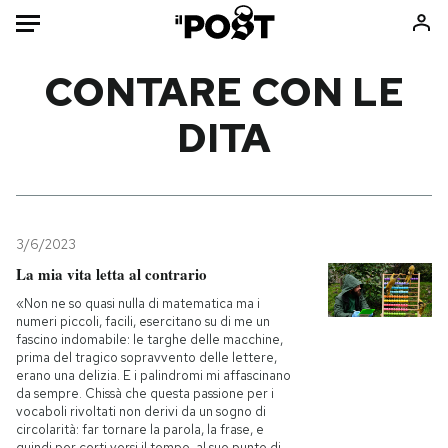
Auto
CONTARE CON LE
DITA
HOME
Italia
Moda
Mondo
Libri
Politica
Consumismi
3/6/2023
Tecnologia
Storie/Idee
La mia vita letta al contrario
Internet
Ok Boomer!
«Non ne so quasi nulla di matematica ma i
Scienza
Media
numeri piccoli, facili, esercitano su di me un
fascino indomabile: le targhe delle macchine,
Cultura
Europa
prima del tragico sopravvento delle lettere,
Economia
Altrecose
erano una delizia. E i palindromi mi affascinano
da sempre. Chissà che questa passione per i
Sport
Mondiali calcio 2026
vocaboli rivoltati non derivi da un sogno di
circolarità: far tornare la parola, la frase, e
quindi per certi versi il tempo, al suo punto di