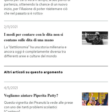
partenza, ottenendo la chance di un nuovo
inizio, per l’illusione di poter risistemare ciò
PODCAST
che nel passato si è rotto»
NEWSLETTER
2/11/2021
I modi per contare con le dita non si
contano sulle dita di una mano
I MIEI PREFERITI
La “dattilonomia” ha una storia millenaria e
ancora oggi è completamente diversa tra
differenti aree e culture del mondo
SHOP
Altri articoli su questo argomento
CALENDARIO
4/5/2021
AREA PERSONALE
Vogliamo aiutare Piperita Patty?
Questa vignetta dei Peanuts la vede alle prese
Entra
con uno dei tanti problemi scolastici
[Continua]