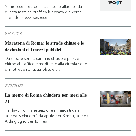
Numerose aree della città sono allagate da
questa mattina, traffico bloccato e diverse
PODCAST
linee dei mezzi sospese
NEWSLETTER
6/4/2018
Maratona di Roma: le strade chiuse e le
deviazioni dei mezzi pubblici
I MIEI PREFERITI
Da sabato sera ci saranno strade e piazze
chiuse al traffico e modifiche alla circolazione
di metropolitana, autobus e tram
SHOP
21/2/2022
CALENDARIO
La metro di Roma chiuderà per mesi alle
21
Per lavori di manutenzione rimandati da anni:
AREA PERSONALE
la linea B chiuderà da aprile per 3 mesi, la linea
A da giugno per 18 mesi
Entra