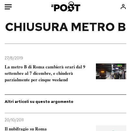
Auto
CHIUSURA METRO B
HOME
Italia
Moda
Mondo
Libri
27/8/2019
Politica
Consumismi
La metro B di Roma cambierà orari dal 9
settembre al 7 dicembre, e chiuderà
Tecnologia
Storie/Idee
parzialmente per cinque weekend
Internet
Ok Boomer!
Scienza
Media
Cultura
Europa
Altri articoli su questo argomento
Economia
Altrecose
Sport
Mondiali calcio 2026
20/10/2011
Il nubifragio su Roma