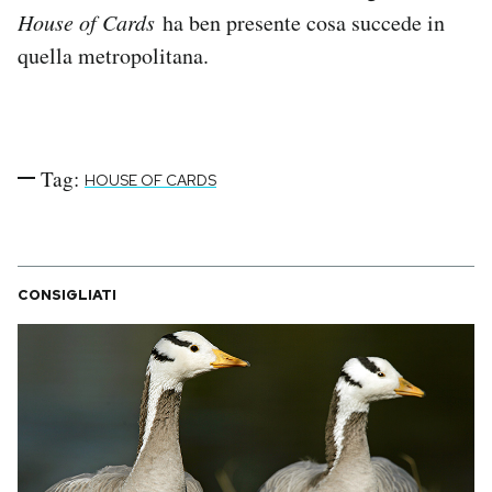
Notifiche mobile
House of Cards
ha ben presente cosa succede in
Regala il Post
quella metropolitana.
Hai bisogno di aiuto?
Esci
Tag:
HOUSE OF CARDS
CONSIGLIATI