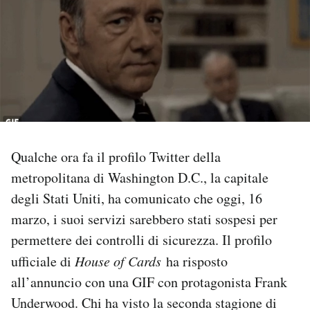
PODCAST
NEWSLETTER
I MIEI PREFERITI
Qualche ora fa il profilo Twitter della
SHOP
metropolitana di Washington D.C., la capitale
degli Stati Uniti, ha comunicato che oggi, 16
CALENDARIO
marzo, i suoi servizi sarebbero stati sospesi per
permettere dei controlli di sicurezza. Il profilo
AREA PERSONALE
ufficiale di
House of Cards
ha risposto
all’annuncio con una GIF con protagonista Frank
Area Personale
Underwood. Chi ha visto la seconda stagione di
Newsletter