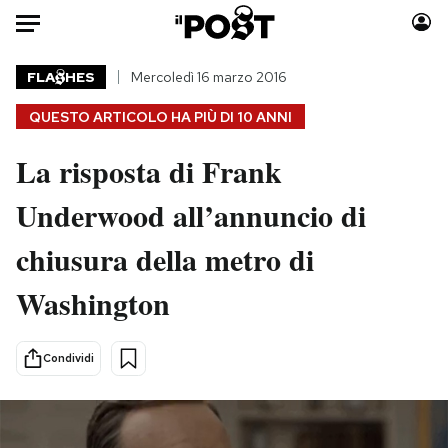
Auto
FLA
HES
Mercoledì 16 marzo 2016
QUESTO ARTICOLO HA PIÙ DI
10 ANNI
HOME
La risposta di Frank
Italia
Moda
Mondo
Libri
Underwood all’annuncio di
Politica
Consumismi
chiusura della metro di
Tecnologia
Storie/Idee
Internet
Ok Boomer!
Washington
Scienza
Media
Cultura
Europa
Condividi
Economia
Altrecose
Sport
Mondiali calcio 2026