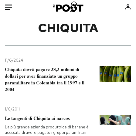
Auto
CHIQUITA
HOME
Italia
Moda
Mondo
Libri
11/6/2024
Politica
Consumismi
Chiquita dovrà pagare 38,3 milioni di
dollari per aver finanziato un gruppo
Tecnologia
Storie/Idee
paramilitare in Colombia tra il 1997 e il
Internet
Ok Boomer!
2004
Scienza
Media
Cultura
Europa
1/6/2011
Economia
Altrecose
Le tangenti di Chiquita ai narcos
Sport
Mondiali calcio 2026
La più grande azienda produttrice di banane è
accusata di avere pagato i gruppi paramilitari