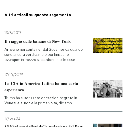
PODCAST
Altri articoli su questo argomento
NEWSLETTER
13/8/2017
Il viaggio delle banane di New York
I MIEI PREFERITI
Arrivano nei container dal Sudamerica quando
sono ancora verdissime e poi finiscono
ovunque: in mezzo succedono molte cose
SHOP
17/10/2025
La CIA in America Latina ha una certa
CALENDARIO
esperienza
Trump ha autorizzato operazioni segrete in
Venezuela: non è la prima volta, diciamo
AREA PERSONALE
Entra
17/6/2021
13 libri consigliati dalla redazione del Post