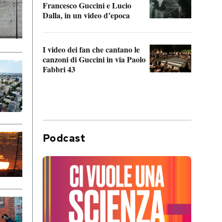
Francesco Guccini e Lucio
“Loco
Dalla, in un video d’epoca
Franc
I video dei fan che cantano le
Il de
canzoni di Guccini in via Paolo
Edoar
Fabbri 43
cappi
Podcast