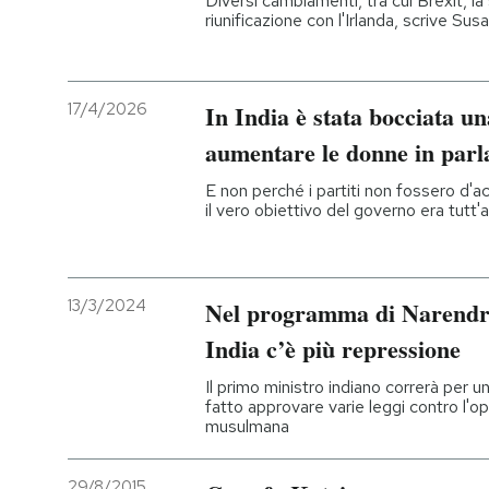
Diversi cambiamenti, tra cui Brexit, l
riunificazione con l'Irlanda, scrive 
17/4/2026
In India è stata bocciata u
aumentare le donne in par
E non perché i partiti non fossero d'
il vero obiettivo del governo era tutt'a
13/3/2024
Nel programma di Narendra 
India c’è più repressione
Il primo ministro indiano correrà per 
fatto approvare varie leggi contro l'o
musulmana
29/8/2015