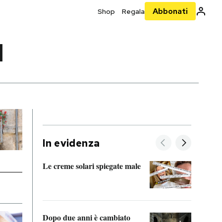
Abbonati
Shop
Regala
1
In evidenza
Le creme solari spiegate male
FitAc
guerr
Dopo due anni è cambiato
A cos