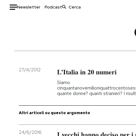
Newsletter
Podcast
Auto
HOME
Italia
Moda
Mondo
Libri
Politica
Consumismi
27/4/2012
L’Italia in 20 numeri
Tecnologia
Storie/Idee
Siamo
Internet
Ok Boomer!
cinquantanovemilioniquattrocentoses
quante donne? quanti stranieri? I risul
Scienza
Media
Cultura
Europa
Economia
Altrecose
Altri articoli su questo argomento
Sport
Mondiali calcio 2026
24/6/2016
I vecchi hanno deciso per i 