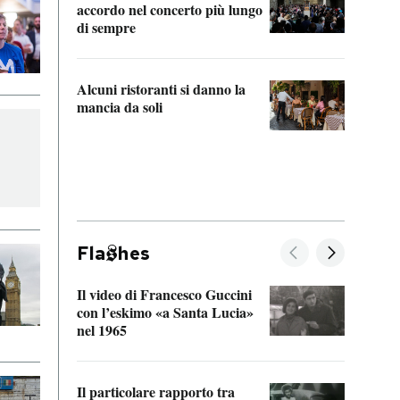
accordo nel concerto più lungo
di sempre
Il ci
parla
Alcuni ristoranti si danno la
nessu
mancia da soli
Fla
hes
Il video di Francesco Guccini
Sulla
con l’eskimo «a Santa Lucia»
vorti
nel 1965
veder
Il particolare rapporto tra
La ve