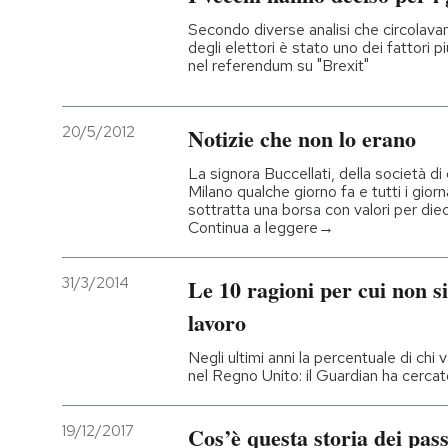
Secondo diverse analisi che circolavano
PODCAST
degli elettori è stato uno dei fattori pi
nel referendum su "Brexit"
NEWSLETTER
20/5/2012
Notizie che non lo erano
La signora Buccellati, della società di g
I MIEI PREFERITI
Milano qualche giorno fa e tutti i gior
sottratta una borsa con valori per dieci
Continua a leggere→
SHOP
31/3/2014
Le 10 ragioni per cui non si
CALENDARIO
lavoro
Negli ultimi anni la percentuale di chi v
AREA PERSONALE
nel Regno Unito: il Guardian ha cercat
Entra
19/12/2017
Cos’è questa storia dei pass