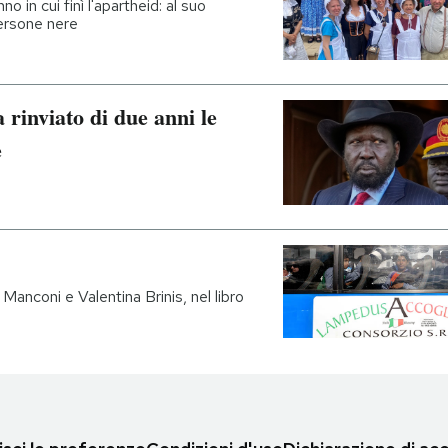
o in cui finì l'apartheid: al suo
ersone nere
 rinviato di due anni le
e
Manconi e Valentina Brinis, nel libro