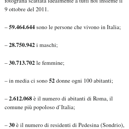
fotografia scattata idealmente a tutti noi insieme il
9 ottobre del 2011.
59.464.644
–
sono le persone che vivono in Italia;
28.750.942
–
i maschi;
30.713.702
–
le femmine;
52
– in media ci sono
donne ogni 100 abitanti;
2.612.068
–
è il numero di abitanti di Roma, il
comune più popoloso d’Italia;
30
–
è il numero di residenti di Pedesina (Sondrio),