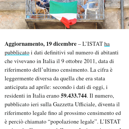
PODCAST
NEWSLETTER
Aggiornamento, 19 dicembre
– L’ISTAT
ha
I MIEI PREFERITI
pubblicato
i dati definitivi sul numero di abitanti
che vivevano in Italia il 9 ottobre 2011, data di
riferimento dell’ultimo censimento. La cifra è
SHOP
leggermente diversa da quella che era stata
anticipata ad aprile: secondo i dati di oggi, i
CALENDARIO
59.433.744
residenti in Italia erano
. Il numero,
pubblicato ieri sulla Gazzetta Ufficiale, diventa il
AREA PERSONALE
riferimento legale fino al prossimo censimento ed
Area Personale
è perciò chiamato “popolazione legale”. L’ISTAT
Newsletter