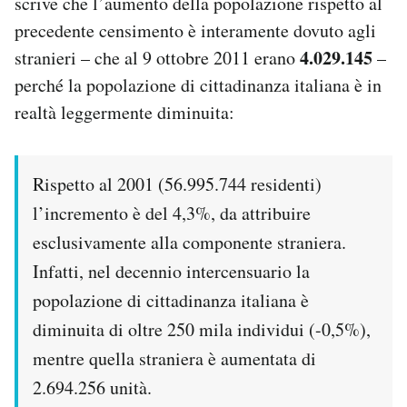
scrive che l’aumento della popolazione rispetto al
Notifiche mobile
precedente censimento è interamente dovuto agli
Regala il Post
4.029.145
stranieri – che al 9 ottobre 2011 erano
–
Hai bisogno di aiuto?
perché la popolazione di cittadinanza italiana è in
Esci
realtà leggermente diminuita:
Rispetto al 2001 (56.995.744 residenti)
l’incremento è del 4,3%, da attribuire
esclusivamente alla componente straniera.
Infatti, nel decennio intercensuario la
popolazione di cittadinanza italiana è
diminuita di oltre 250 mila individui (-0,5%),
mentre quella straniera è aumentata di
2.694.256 unità.