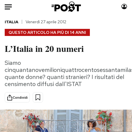
Auto
ITALIA
Venerdì 27 aprile 2012
QUESTO ARTICOLO HA PIÙ DI
14 ANNI
HOME
L’Italia in 20 numeri
Italia
Moda
Mondo
Libri
Siamo
Politica
Consumismi
cinquantanovemilioniquattrocentosessantamila
Tecnologia
Storie/Idee
quante donne? quanti stranieri? I risultati del
censimento diffusi dall'ISTAT
Internet
Ok Boomer!
Scienza
Media
Condividi
Cultura
Europa
Economia
Altrecose
Sport
Mondiali calcio 2026