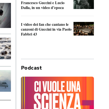
Francesco Guccini e Lucio
“Loco
Dalla, in un video d’epoca
Franc
I video dei fan che cantano le
Il de
canzoni di Guccini in via Paolo
Edoar
Fabbri 43
cappi
Podcast