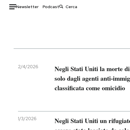
Newsletter
Podcast
Auto
HOME
Italia
Moda
Mondo
Libri
Politica
Consumismi
2/4/2026
Negli Stati Uniti la morte di
Tecnologia
Storie/Idee
solo dagli agenti anti-immig
Internet
Ok Boomer!
classificata come omicidio
Scienza
Media
Cultura
Europa
Economia
Altrecose
Sport
Mondiali calcio 2026
1/3/2026
Negli Stati Uniti un rifugia