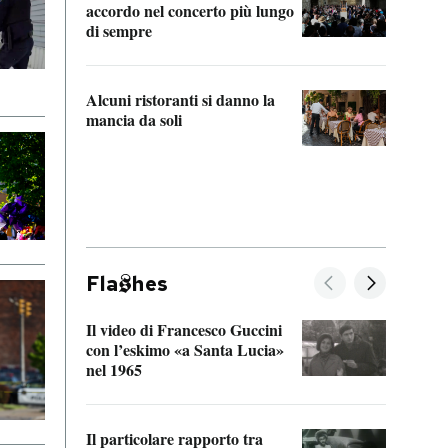
accordo nel concerto più lungo
di sempre
Il ci
parla
Alcuni ristoranti si danno la
nessu
mancia da soli
Fla
hes
Il video di Francesco Guccini
Sulla
con l’eskimo «a Santa Lucia»
vorti
nel 1965
veder
Il particolare rapporto tra
La ve