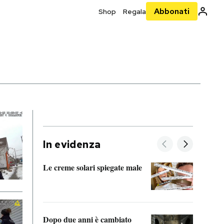
Abbonati
Shop
Regala
In evidenza
Le creme solari spiegate male
FitAc
guerr
Dopo due anni è cambiato
A cos