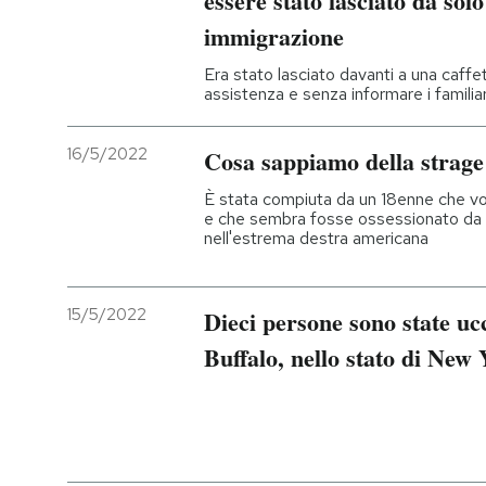
essere stato lasciato da solo
immigrazione
PODCAST
Era stato lasciato davanti a una caffe
assistenza e senza informare i familiar
NEWSLETTER
16/5/2022
Cosa sappiamo della strage
I MIEI PREFERITI
È stata compiuta da un 18enne che vo
e che sembra fosse ossessionato da u
nell'estrema destra americana
SHOP
15/5/2022
Dieci persone sono state uc
CALENDARIO
Buffalo, nello stato di New
AREA PERSONALE
Entra