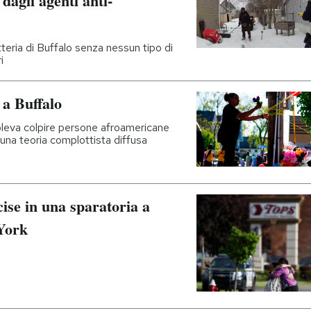
 dagli agenti anti-
tteria di Buffalo senza nessun tipo di
i
 a Buffalo
leva colpire persone afroamericane
na teoria complottista diffusa
cise in una sparatoria a
 York