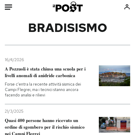
Auto
BRADISISMO
HOME
Italia
Moda
Mondo
Libri
16/4/2026
Politica
Consumismi
A Pozzuoli è stata chiusa una scuola per i
livelli anomali di anidride carbonica
Tecnologia
Storie/Idee
Forse c'entra la recente attività sismica dei
Internet
Ok Boomer!
Campi Flegrei, ma i tecnici stanno ancora
Scienza
Media
facendo analisi e rilievi
Cultura
Europa
Economia
Altrecose
21/3/2025
Quasi 400 persone hanno ricevuto un
Sport
Mondiali calcio 2026
ordine di sgombero per il rischio sismico
nei Campi Flegrei