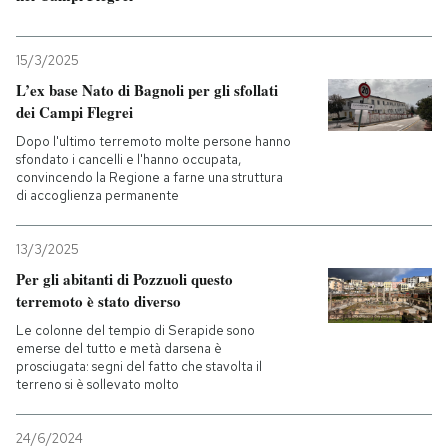
PODCAST
15/3/2025
L’ex base Nato di Bagnoli per gli sfollati
NEWSLETTER
dei Campi Flegrei
Dopo l'ultimo terremoto molte persone hanno
sfondato i cancelli e l'hanno occupata,
I MIEI PREFERITI
convincendo la Regione a farne una struttura
di accoglienza permanente
SHOP
13/3/2025
Per gli abitanti di Pozzuoli questo
terremoto è stato diverso
CALENDARIO
Le colonne del tempio di Serapide sono
emerse del tutto e metà darsena è
prosciugata: segni del fatto che stavolta il
AREA PERSONALE
terreno si è sollevato molto
Entra
24/6/2024