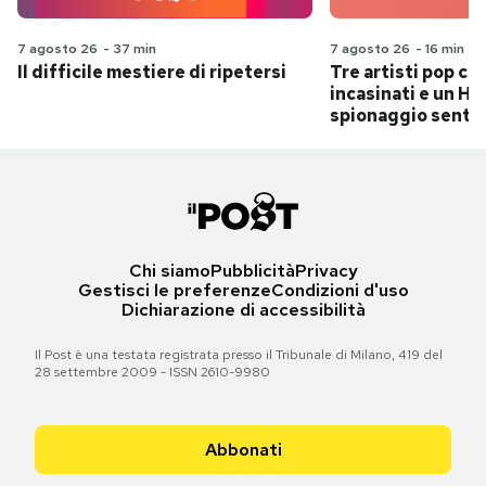
7 agosto 26
-
37 min
7 agosto 26
-
16 min
Il difficile mestiere di ripetersi
Tre artisti pop ch
incasinati e un Hit
spionaggio senti
Chi siamo
Pubblicità
Privacy
Gestisci le preferenze
Condizioni d'uso
Dichiarazione di accessibilità
Il Post è una testata registrata presso il Tribunale di Milano, 419 del
28 settembre 2009 - ISSN 2610-9980
Abbonati