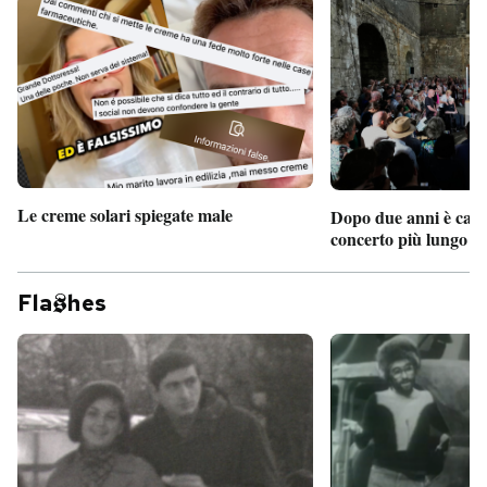
Le creme solari spiegate male
Dopo due anni è camb
concerto più lungo d
Fla
hes