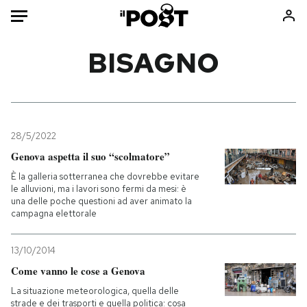
Auto
BISAGNO
HOME
Italia
Moda
Mondo
Libri
28/5/2022
Politica
Consumismi
Genova aspetta il suo “scolmatore”
Tecnologia
Storie/Idee
È la galleria sotterranea che dovrebbe evitare
le alluvioni, ma i lavori sono fermi da mesi: è
Internet
Ok Boomer!
una delle poche questioni ad aver animato la
Scienza
Media
campagna elettorale
Cultura
Europa
13/10/2014
Economia
Altrecose
Come vanno le cose a Genova
Sport
Mondiali calcio 2026
La situazione meteorologica, quella delle
strade e dei trasporti e quella politica: cosa