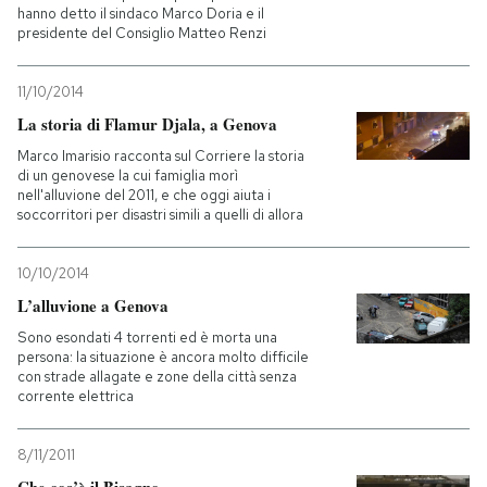
hanno detto il sindaco Marco Doria e il
presidente del Consiglio Matteo Renzi
PODCAST
11/10/2014
NEWSLETTER
La storia di Flamur Djala, a Genova
Marco Imarisio racconta sul Corriere la storia
di un genovese la cui famiglia morì
I MIEI PREFERITI
nell'alluvione del 2011, e che oggi aiuta i
soccorritori per disastri simili a quelli di allora
SHOP
10/10/2014
L’alluvione a Genova
CALENDARIO
Sono esondati 4 torrenti ed è morta una
persona: la situazione è ancora molto difficile
con strade allagate e zone della città senza
corrente elettrica
AREA PERSONALE
Entra
8/11/2011