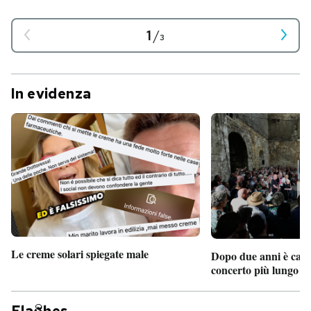
1
/
3
In evidenza
Le creme solari spiegate male
Dopo due anni è camb
concerto più lungo d
Fla
hes