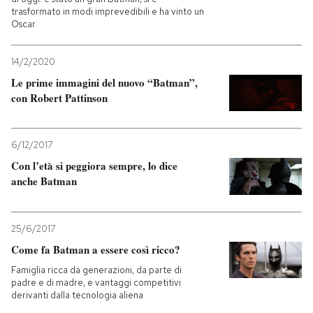
trasformato in modi imprevedibili e ha vinto un
Oscar
PODCAST
14/2/2020
NEWSLETTER
Le prime immagini del nuovo “Batman”,
con Robert Pattinson
I MIEI PREFERITI
6/12/2017
Con l’età si peggiora sempre, lo dice
SHOP
anche Batman
CALENDARIO
25/6/2017
Come fa Batman a essere così ricco?
AREA PERSONALE
Famiglia ricca da generazioni, da parte di
padre e di madre, e vantaggi competitivi
Entra
derivanti dalla tecnologia aliena