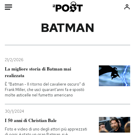
Auto
BATMAN
HOME
Italia
Moda
Mondo
Libri
21/2/2026
Politica
Consumismi
La migliore storia di Batman mai
realizzata
Tecnologia
Storie/Idee
È “Batman - Il ritorno del cavaliere oscuro” di
Internet
Ok Boomer!
Frank Miller, che uscì quarant'anni fa e spostò
Scienza
Media
molte asticelle nel fumetto americano
Cultura
Europa
Economia
Altrecose
30/1/2024
I 50 anni di Christian Bale
Sport
Mondiali calcio 2026
Foto e video di uno degli attori più apprezzati
di oggi: è stato un gran Batman, si è