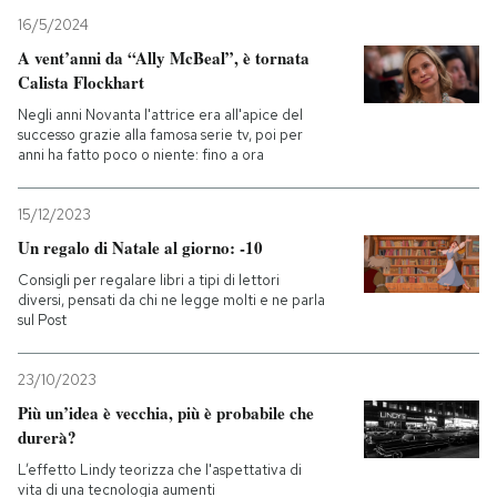
16/5/2024
PODCAST
A vent’anni da “Ally McBeal”, è tornata
Calista Flockhart
Negli anni Novanta l'attrice era all'apice del
NEWSLETTER
successo grazie alla famosa serie tv, poi per
anni ha fatto poco o niente: fino a ora
I MIEI PREFERITI
15/12/2023
Un regalo di Natale al giorno: -10
SHOP
Consigli per regalare libri a tipi di lettori
diversi, pensati da chi ne legge molti e ne parla
sul Post
CALENDARIO
23/10/2023
AREA PERSONALE
Più un’idea è vecchia, più è probabile che
durerà?
Entra
L’effetto Lindy teorizza che l'aspettativa di
vita di una tecnologia aumenti