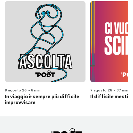
9 agosto 26
-
6 min
7 agosto 26
-
37 min
In viaggio è sempre più difficile
Il difficile mestie
improvvisare