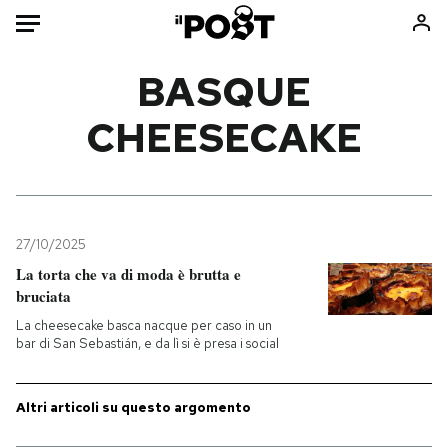
Auto
BASQUE
CHEESECAKE
HOME
Italia
Moda
Mondo
Libri
Politica
Consumismi
27/10/2025
Tecnologia
Storie/Idee
La torta che va di moda è brutta e
Internet
Ok Boomer!
bruciata
Scienza
Media
La cheesecake basca nacque per caso in un
Cultura
Europa
bar di San Sebastián, e da lì si è presa i social
Economia
Altrecose
Sport
Mondiali calcio 2026
Altri articoli su questo argomento