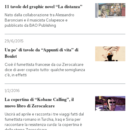
11 tavole del graphic novel “La distanza”
Nato dalla collaborazione tra Alessandro
Baronciani e il musicista Colapesce e
pubblicato da BAO Publishing
29/6/2015
Un po’ di tavole da “Appunti di vita” di
Boulet
Cioè il fumettista francese da cui Zerocalcare
dice di aver copiato tutto: qualche somiglianza
c'è, in effetti
1/2/2016
La copertina di “Kobane Calling”, il
nuovo libro di Zerocalcare
Uscirà ad aprile e racconta i tre viaggi fatti dal
fumettista romano in Turchia, Iraq e Siria per
raccontare la resistenza curda: la copertina è
dello stesso Zerocalcare