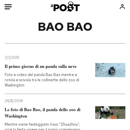
Auto
BAO BAO
HOME
Italia
Moda
Mondo
Libri
7/1/2015
Politica
Consumismi
Il primo giorno di un panda sulla neve
Tecnologia
Storie/Idee
Foto e video del panda Bao Bao mentre si
rotola e scivola tra le collinette dello zoo di
Internet
Ok Boomer!
Washington
Scienza
Media
Cultura
Europa
24/8/2014
Economia
Altrecose
Le foto di Bao Bao, il panda dello zoo di
Washington
Sport
Mondiali calcio 2026
Mentre viene festeggiato il suo "Zhuazhou",
cioè la festa cinese per il primo compleanno