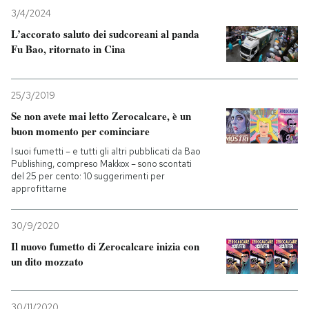
3/4/2024
L’accorato saluto dei sudcoreani al panda
Fu Bao, ritornato in Cina
25/3/2019
Se non avete mai letto Zerocalcare, è un
buon momento per cominciare
I suoi fumetti – e tutti gli altri pubblicati da Bao
Publishing, compreso Makkox – sono scontati
del 25 per cento: 10 suggerimenti per
approfittarne
30/9/2020
Il nuovo fumetto di Zerocalcare inizia con
un dito mozzato
30/11/2020