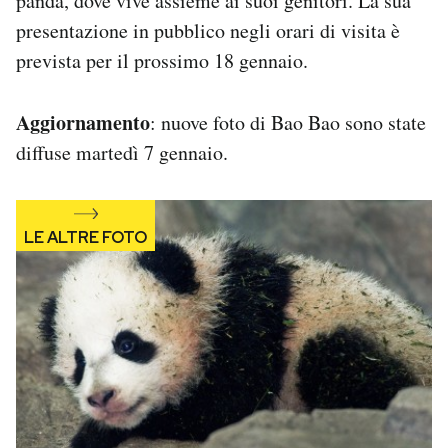
panda, dove vive assieme ai suoi genitori. La sua
Notifiche mobile
presentazione in pubblico negli orari di visita è
Regala il Post
prevista per il prossimo 18 gennaio.
Hai bisogno di aiuto?
Esci
Aggiornamento
: nuove foto di Bao Bao sono state
diffuse martedì 7 gennaio.