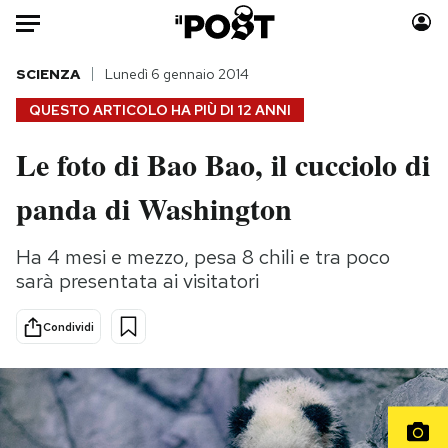
Auto
SCIENZA
Lunedì 6 gennaio 2014
QUESTO ARTICOLO HA PIÙ DI
12 ANNI
HOME
Le foto di Bao Bao, il cucciolo di
Italia
Moda
panda di Washington
Mondo
Libri
Politica
Consumismi
Ha 4 mesi e mezzo, pesa 8 chili e tra poco
Tecnologia
Storie/Idee
sarà presentata ai visitatori
Internet
Ok Boomer!
Scienza
Media
Condividi
Cultura
Europa
Economia
Altrecose
Sport
Mondiali calcio 2026