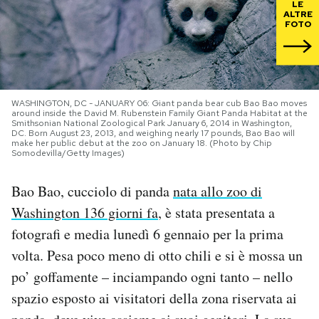
LE
ALTRE
FOTO
PODCAST
NEWSLETTER
WASHINGTON, DC - JANUARY 06: Giant panda bear cub Bao Bao moves
around inside the David M. Rubenstein Family Giant Panda Habitat at the
I MIEI PREFERITI
Smithsonian National Zoological Park January 6, 2014 in Washington,
DC. Born August 23, 2013, and weighing nearly 17 pounds, Bao Bao will
make her public debut at the zoo on January 18. (Photo by Chip
Somodevilla/Getty Images)
SHOP
Bao Bao, cucciolo di panda
nata allo zoo di
Washington 136 giorni fa
, è stata presentata a
CALENDARIO
fotografi e media lunedì 6 gennaio per la prima
volta. Pesa poco meno di otto chili e si è mossa un
AREA PERSONALE
po’ goffamente – inciampando ogni tanto – nello
Area Personale
spazio esposto ai visitatori della zona riservata ai
Newsletter