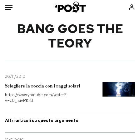
Auto
BANG GOES THE
TEORY
HOME
Italia
Moda
Mondo
Libri
Politica
Consumismi
26/11/2010
Tecnologia
Storie/Idee
Sciogliere la roccia con i raggi solari
Internet
Ok Boomer!
https://www.youtube.com/watch?
Scienza
Media
v=z0_nuvPKIi8
Cultura
Europa
Economia
Altrecose
Altri articoli su questo argomento
Sport
Mondiali calcio 2026