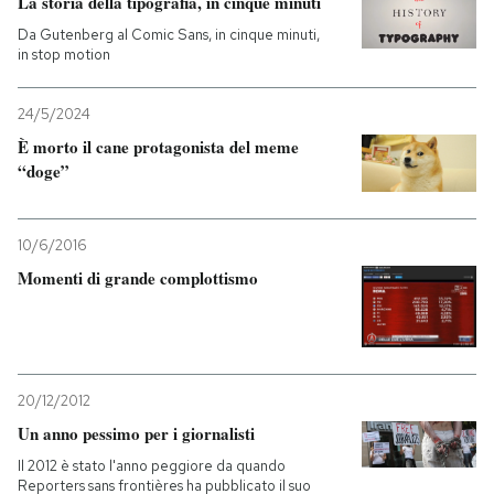
La storia della tipografia, in cinque minuti
Da Gutenberg al Comic Sans, in cinque minuti,
PODCAST
in stop motion
24/5/2024
NEWSLETTER
È morto il cane protagonista del meme
“doge”
I MIEI PREFERITI
10/6/2016
SHOP
Momenti di grande complottismo
CALENDARIO
20/12/2012
AREA PERSONALE
Un anno pessimo per i giornalisti
Entra
Il 2012 è stato l'anno peggiore da quando
Reporters sans frontières ha pubblicato il suo