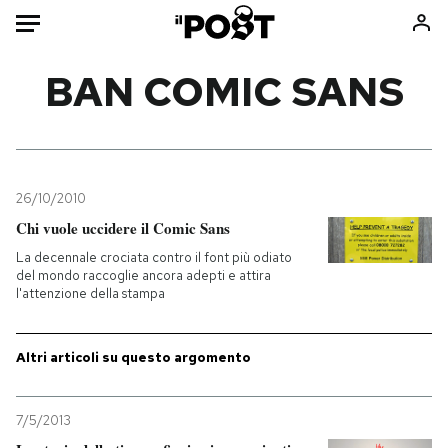
Auto
BAN COMIC SANS
HOME
Italia
Moda
Mondo
Libri
26/10/2010
Politica
Consumismi
Chi vuole uccidere il Comic Sans
Tecnologia
Storie/Idee
La decennale crociata contro il font più odiato
del mondo raccoglie ancora adepti e attira
Internet
Ok Boomer!
l'attenzione della stampa
Scienza
Media
Cultura
Europa
Altri articoli su questo argomento
Economia
Altrecose
Sport
Mondiali calcio 2026
7/5/2013