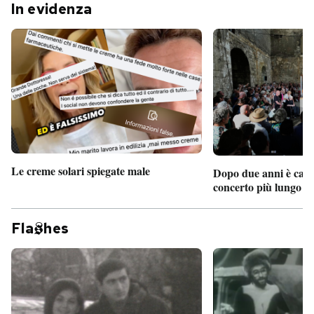
In evidenza
Le creme solari spiegate male
Dopo due anni è camb
concerto più lungo d
Fla
hes