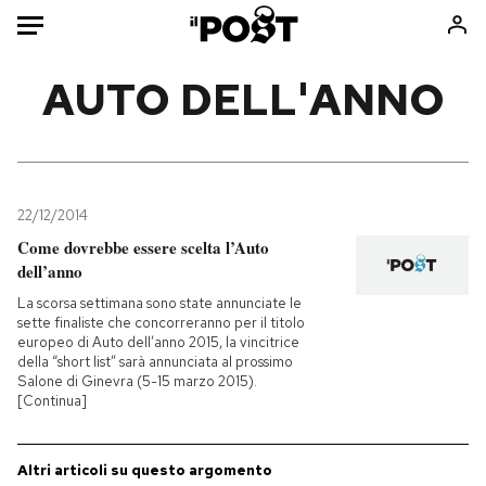
Auto
AUTO DELL'ANNO
HOME
Italia
Moda
Mondo
Libri
22/12/2014
Politica
Consumismi
Come dovrebbe essere scelta l’Auto
dell’anno
Tecnologia
Storie/Idee
La scorsa settimana sono state annunciate le
Internet
Ok Boomer!
sette finaliste che concorreranno per il titolo
Scienza
Media
europeo di Auto dell’anno 2015, la vincitrice
della “short list” sarà annunciata al prossimo
Cultura
Europa
Salone di Ginevra (5-15 marzo 2015).
Economia
Altrecose
[Continua]
Sport
Mondiali calcio 2026
Altri articoli su questo argomento