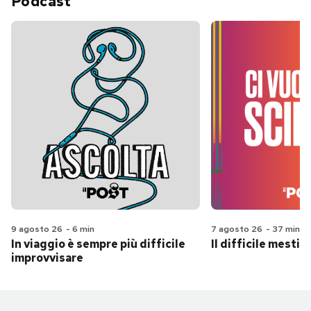
Podcast
9 agosto 26
-
6 min
7 agosto 26
-
37 min
In viaggio è sempre più difficile
Il difficile mestie
improvvisare