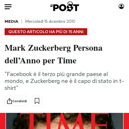
Auto
MEDIA
Mercoledì 15 dicembre 2010
QUESTO ARTICOLO HA PIÙ DI
15 ANNI
HOME
Mark Zuckerberg Persona
Italia
Moda
dell’Anno per Time
Mondo
Libri
Politica
Consumismi
"Facebook è il terzo più grande paese al
Tecnologia
Storie/Idee
mondo, e Zuckerberg ne è il capo di stato in t-
Internet
Ok Boomer!
shirt"
Scienza
Media
Cultura
Europa
Condividi
Economia
Altrecose
Sport
Mondiali calcio 2026