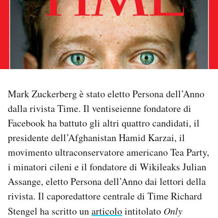
PODCAST
NEWSLETTER
I MIEI PREFERITI
Mark Zuckerberg è stato eletto Persona dell’Anno
dalla rivista Time. Il ventiseienne fondatore di
SHOP
Facebook ha battuto gli altri quattro candidati, il
presidente dell’Afghanistan Hamid Karzai, il
CALENDARIO
movimento ultraconservatore americano Tea Party,
i minatori cileni e il fondatore di Wikileaks Julian
Assange, eletto Persona dell’Anno dai lettori della
AREA PERSONALE
rivista. Il caporedattore centrale di Time Richard
Area Personale
Stengel ha scritto un
articolo
intitolato
Only
Newsletter