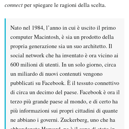
connect
per spiegare le ragioni della scelta.
Notifiche mobile
Regala il Post
Hai bisogno di aiuto?
Nato nel 1984, l’anno in cui è uscito il primo
Esci
computer Macintosh, è sia un prodotto della
propria generazione sia un suo architetto. Il
social network che ha inventato è ora vicino ai
600 milioni di utenti. In un solo giorno, circa
un miliardo di nuovi contenuti vengono
pubblicati su Facebook. È il tessuto connettivo
di circa un decimo del paese. Facebook è ora il
terzo più grande paese al mondo, e di certo ha
più informazioni sui propri cittadini di quante
ne abbiano i governi. Zuckerberg, uno che ha
abbandonato Harvard, ne è il capo di stato in