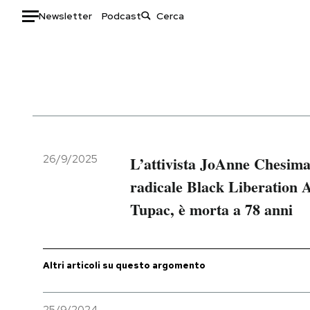
Newsletter
Podcast
Auto
HOME
Italia
Moda
Mondo
Libri
Politica
Consumismi
26/9/2025
L’attivista JoAnne Chesim
Tecnologia
Storie/Idee
radicale Black Liberation 
Internet
Ok Boomer!
Tupac, è morta a 78 anni
Scienza
Media
Cultura
Europa
Economia
Altrecose
Altri articoli su questo argomento
Sport
Mondiali calcio 2026