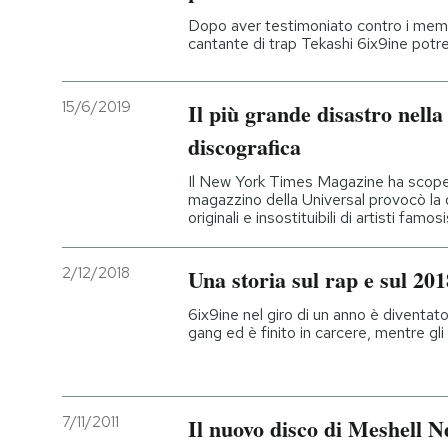
Dopo aver testimoniato contro i membr
cantante di trap Tekashi 6ix9ine pot
15/6/2019
Il più grande disastro nella 
discografica
Il New York Times Magazine ha scoper
magazzino della Universal provocò la di
originali e insostituibili di artisti famos
2/12/2018
Una storia sul rap e sul 201
6ix9ine nel giro di un anno è diventato
gang ed è finito in carcere, mentre gli
7/11/2011
Il nuovo disco di Meshell N