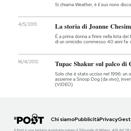
Si chiama Weather, è il suo nono dis
4/5/2013
La storia di Joanne Chesi
È a prima donna a finire nella lista dei 
di un omicidio commesso 40 anni fa: d
16/4/2012
Tupac Shakur sul palco di 
Solo che è stato ucciso nel 1996: un o
assieme a Snoop Dog (da vivo), inve
(VIDEO)
Chi siamo
Pubblicità
Privacy
Gesti
Il Post è una testata registrata presso il Tribunale di Milano, 419 del