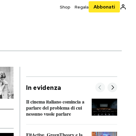
Abbonati
Shop
Regala
In evidenza
Il cinema italiano comincia a
A cos
parlare del problema di cui
nessuno vuole parlare
Cosa 
FitActive, GreenTheory e la