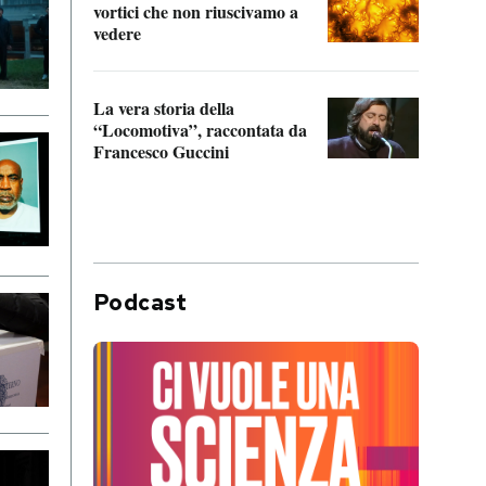
vortici che non riuscivamo a
facen
vedere
dentr
La vera storia della
Il vi
“Locomotiva”, raccontata da
inseg
Francesco Guccini
Khers
Podcast