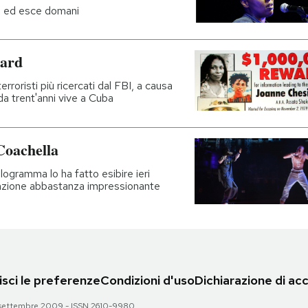
co ed esce domani
mard
terroristi più ricercati dal FBI, a causa
a trent'anni vive a Cuba
Coachella
logramma lo ha fatto esibire ieri
nzione abbastanza impressionante
sci le preferenze
Condizioni d'uso
Dichiarazione di acc
 28 settembre 2009 - ISSN 2610-9980