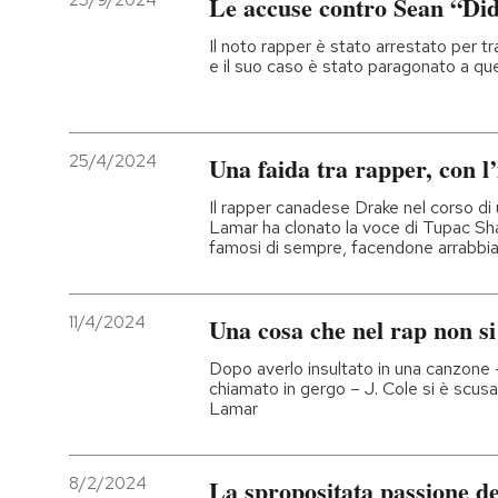
25/9/2024
Le accuse contro Sean “Did
PODCAST
Il noto rapper è stato arrestato per tr
e il suo caso è stato paragonato a que
NEWSLETTER
25/4/2024
Una faida tra rapper, con l’i
I MIEI PREFERITI
Il rapper canadese Drake nel corso di un
Lamar ha clonato la voce di Tupac Shak
famosi di sempre, facendone arrabbiar
SHOP
11/4/2024
Una cosa che nel rap non si
CALENDARIO
Dopo averlo insultato in una canzone 
chiamato in gergo – J. Cole si è scu
Lamar
AREA PERSONALE
Entra
8/2/2024
La spropositata passione de