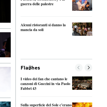
“Odis
guerra delle palestre
Che s
strum
Alcuni ristoranti si danno la
mancia da soli
Fla
hes
I video dei fan che cantano le
Il de
canzoni di Guccini in via Paolo
Edoar
Fabbri 43
cappi
Sulla superficie del Sole c’erano
Il fi