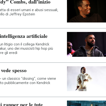
dy” Combs, dall’inizio
atta di esseri umani e abusi sessuali,
llo di Jeffrey Epstein
ntelligenza artificiale
 litigio con il collega Kendrick
ur, uno dei musicisti hip hop più
e gli eredi
 vede spesso
– un classico “dissing”, come viene
sato pubblicamente con Kendrick
i rapper per le tute