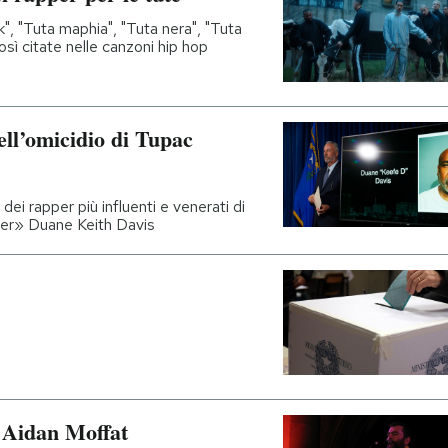
ck", "Tuta maphia", "Tuta nera", "Tuta
osì citate nelle canzoni hip hop
ell’omicidio di Tupac
dei rapper più influenti e venerati di
ster» Duane Keith Davis
e Aidan Moffat