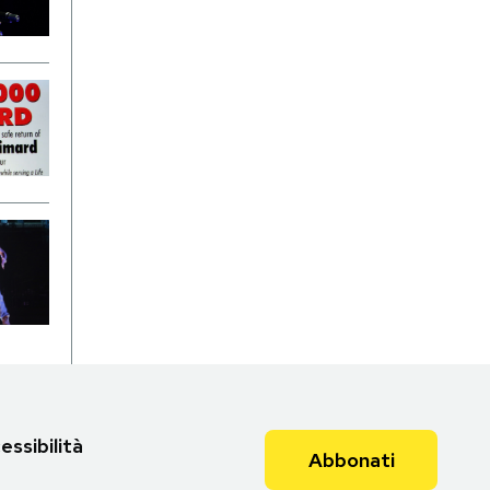
essibilità
Abbonati