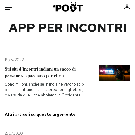
Auto
APP PER INCONTRI
HOME
Italia
Moda
Mondo
Libri
19/5/2022
Politica
Consumismi
Sui siti d’incontri indiani un sacco di
persone si spacciano per ebree
Tecnologia
Storie/Idee
Sono milioni, anche se in India ne vivono solo
Internet
Ok Boomer!
5mila: c'entrano alcuni stereotipi sugli ebrei,
Scienza
Media
diversi da quelli che abbiamo in Occidente
Cultura
Europa
Economia
Altrecose
Altri articoli su questo argomento
Sport
Mondiali calcio 2026
2/9/2020