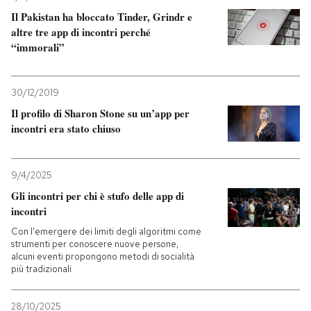
Il Pakistan ha bloccato Tinder, Grindr e
PODCAST
altre tre app di incontri perché
“immorali”
NEWSLETTER
30/12/2019
Il profilo di Sharon Stone su un’app per
I MIEI PREFERITI
incontri era stato chiuso
SHOP
9/4/2025
Gli incontri per chi è stufo delle app di
incontri
CALENDARIO
Con l'emergere dei limiti degli algoritmi come
strumenti per conoscere nuove persone,
AREA PERSONALE
alcuni eventi propongono metodi di socialità
più tradizionali
Entra
28/10/2025