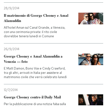
28/9/2014
PODCAST
Il matrimonio di George Clooney e Amal
Alamuddin
NEWSLETTER
All'hotel Aman sul Canal Grande, a Venezia,
con una cerimonia privata: il rito civile
dovrebbe tenersi lunedì in Comune
I MIEI PREFERITI
26/9/2014
George Clooney e Amal Alamuddin a
SHOP
Venezia — foto
E Matt Damon, Bono Vox e Cindy Crawford,
CALENDARIO
tra gli altri, arrivati in Italia per assistere al
matrimonio civile che verrà celebrato lunedì
AREA PERSONALE
12/7/2014
George Clooney contro il Daily Mail
Entra
Per la pubblicazione di una notizia falsa sulla