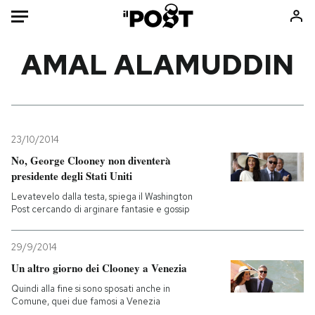
Auto
AMAL ALAMUDDIN
HOME
Italia
Moda
Mondo
Libri
23/10/2014
Politica
Consumismi
No, George Clooney non diventerà
presidente degli Stati Uniti
Tecnologia
Storie/Idee
Levatevelo dalla testa, spiega il Washington
Internet
Ok Boomer!
Post cercando di arginare fantasie e gossip
Scienza
Media
Cultura
Europa
29/9/2014
Economia
Altrecose
Un altro giorno dei Clooney a Venezia
Sport
Mondiali calcio 2026
Quindi alla fine si sono sposati anche in
Comune, quei due famosi a Venezia