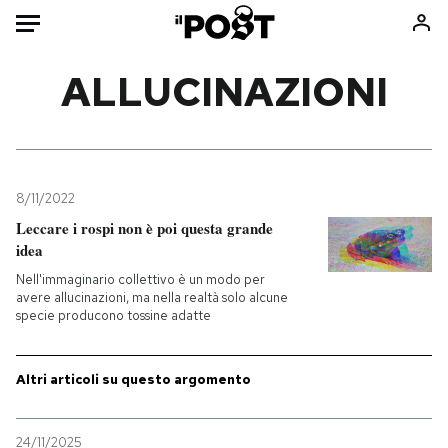
Auto
ALLUCINAZIONI
HOME
Italia
Moda
Mondo
Libri
8/11/2022
Politica
Consumismi
Leccare i rospi non è poi questa grande
idea
Tecnologia
Storie/Idee
Nell'immaginario collettivo è un modo per
Internet
Ok Boomer!
avere allucinazioni, ma nella realtà solo alcune
Scienza
Media
specie producono tossine adatte
Cultura
Europa
Economia
Altrecose
Altri articoli su questo argomento
Sport
Mondiali calcio 2026
24/11/2025