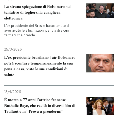
La strana spiegazione di Bolsonaro sul
PODCAST
tentativo di togliersi la cavigliera
elettronica
L’ex presidente del Brasile ha sostenuto di
NEWSLETTER
aver avuto le allucinazioni per via di alcuni
farmaci che prende
I MIEI PREFERITI
25/3/2026
L’ex presidente brasiliano Jair Bolsonaro
potrà scontare temporaneamente la sua
SHOP
pena a casa, viste le sue condizioni di
salute
CALENDARIO
18/4/2026
AREA PERSONALE
È morta a 77 anni l’attrice francese
Nathalie Baye, che recitò in diversi film di
Entra
Truffaut e in “Prova a prendermi”