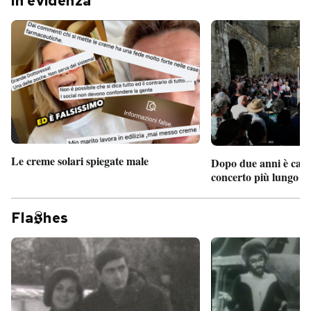
In evidenza
Le creme solari spiegate male
Dopo due anni è camb
concerto più lungo d
Fla
hes