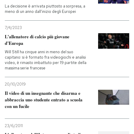
La decisione è arrivata piuttosto a sorpresa, a
meno di un anno dall'inizio degli Europei
PODCAST
7/4/2023
NEWSLETTER
L’allenatore di calcio più giovane
d’Europa
I MIEI PREFERITI
Will Still ha cinque anni in meno del suo
capitano: si è formato fra videogiochi e analisi
video, è rimasto imbattuto per 19 partite della
massima serie francese
SHOP
20/10/2019
CALENDARIO
Il video di un insegnante che disarma e
abbraccia uno studente entrato a scuola
con un fucile
AREA PERSONALE
Entra
23/6/2011