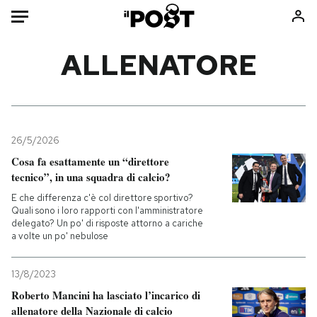
Auto
ALLENATORE
HOME
Italia
Moda
Mondo
Libri
26/5/2026
Politica
Consumismi
Cosa fa esattamente un “direttore
tecnico”, in una squadra di calcio?
Tecnologia
Storie/Idee
E che differenza c'è col direttore sportivo?
Internet
Ok Boomer!
Quali sono i loro rapporti con l'amministratore
Scienza
Media
delegato? Un po' di risposte attorno a cariche
a volte un po' nebulose
Cultura
Europa
Economia
Altrecose
13/8/2023
Sport
Mondiali calcio 2026
Roberto Mancini ha lasciato l’incarico di
allenatore della Nazionale di calcio