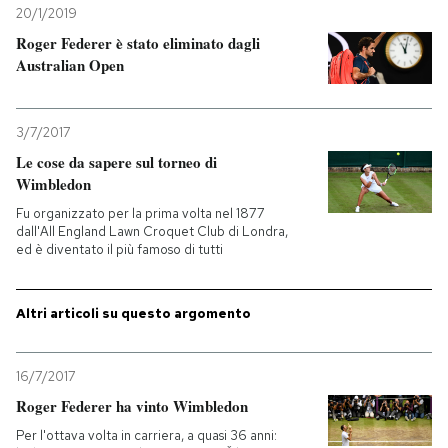
20/1/2019
PODCAST
Roger Federer è stato eliminato dagli
Australian Open
NEWSLETTER
3/7/2017
Le cose da sapere sul torneo di
I MIEI PREFERITI
Wimbledon
Fu organizzato per la prima volta nel 1877
dall'All England Lawn Croquet Club di Londra,
SHOP
ed è diventato il più famoso di tutti
CALENDARIO
Altri articoli su questo argomento
AREA PERSONALE
16/7/2017
Roger Federer ha vinto Wimbledon
Entra
Per l'ottava volta in carriera, a quasi 36 anni: