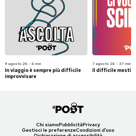
9 agosto 26
-
6 min
7 agosto 26
-
37 min
In viaggio è sempre più difficile
Il difficile mestie
improvvisare
Chi siamo
Pubblicità
Privacy
Gestisci le preferenze
Condizioni d'uso
Dichiarazione di accessibilità