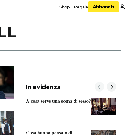
Abbonati
Shop
Regala
LL
In evidenza
A cosa serve una scena di sesso?
La “I
bolog
Cosa hanno pensato di
Se sa