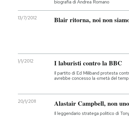
biografia di Andrea Romano
PODCAST
13/7/2012
Blair ritorna, noi non siamo
NEWSLETTER
I MIEI PREFERITI
1/1/2012
I laburisti contro la BBC
SHOP
Il partito di Ed Miliband protesta cont
avrebbe concesso la «metà del tempo
CALENDARIO
20/1/2011
Alastair Campbell, non uno
AREA PERSONALE
Il leggendario stratega politico di Ton
Entra