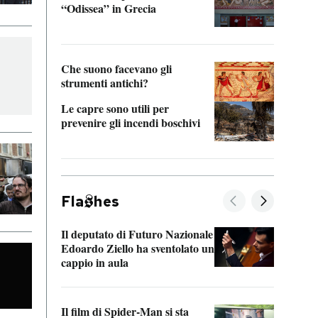
“Odissea” in Grecia
vedi 
Che suono facevano gli
strumenti antichi?
Le capre sono utili per
prevenire gli incendi boschivi
Fla
hes
Il deputato di Futuro Nazionale
La pl
Edoardo Ziello ha sventolato un
da P
cappio in aula
La de
Il film di Spider-Man si sta