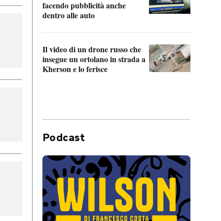
Franc
facendo pubblicità anche
dello
dentro alle auto
Una 
Il video di un drone russo che
statun
insegue un ortolano in strada a
afric
Kherson e lo ferisce
Podcast