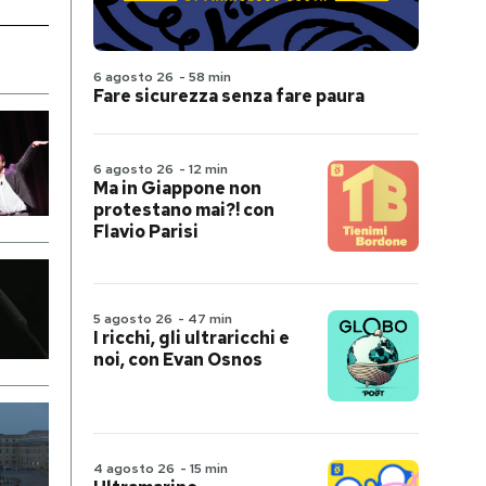
6 agosto 26
-
58 min
Fare sicurezza senza fare paura
6 agosto 26
-
12 min
Ma in Giappone non
protestano mai?! con
Flavio Parisi
5 agosto 26
-
47 min
I ricchi, gli ultraricchi e
noi, con Evan Osnos
4 agosto 26
-
15 min