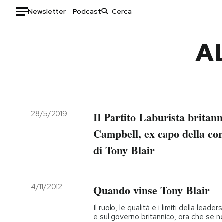
Newsletter
Podcast
Auto
A
HOME
Italia
Moda
Mondo
Libri
Politica
Consumismi
28/5/2019
Il Partito Laburista britan
Tecnologia
Storie/Idee
Campbell, ex capo della co
Internet
Ok Boomer!
di Tony Blair
Scienza
Media
Cultura
Europa
Economia
Altrecose
4/11/2012
Quando vinse Tony Blair
Sport
Mondiali calcio 2026
Il ruolo, le qualità e i limiti della leade
e sul governo britannico, ora che se ne