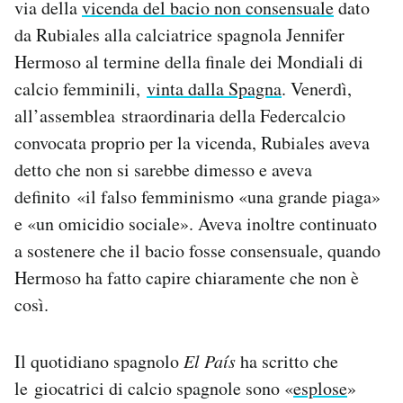
via della
vicenda del bacio non consensuale
dato
Notifiche mobile
da Rubiales alla calciatrice spagnola Jennifer
Regala il Post
Hermoso al termine della finale dei Mondiali di
Hai bisogno di aiuto?
Esci
calcio femminili,
vinta dalla Spagna
. Venerdì,
all’assemblea straordinaria della Federcalcio
convocata proprio per la vicenda, Rubiales aveva
detto che non si sarebbe dimesso e aveva
definito «il falso femminismo «una grande piaga»
e «un omicidio sociale». Aveva inoltre continuato
a sostenere che il bacio fosse consensuale, quando
Hermoso ha fatto capire chiaramente che non è
così.
Il quotidiano spagnolo
El País
ha scritto che
le giocatrici di calcio spagnole sono «
esplose
»