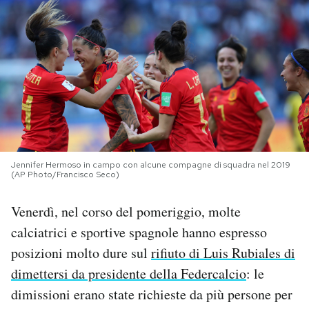
PODCAST
NEWSLETTER
I MIEI PREFERITI
SHOP
Jennifer Hermoso in campo con alcune compagne di squadra nel 2019
(AP Photo/Francisco Seco)
Venerdì, nel corso del pomeriggio, molte
CALENDARIO
calciatrici e sportive spagnole hanno espresso
posizioni molto dure sul
rifiuto di Luis Rubiales di
AREA PERSONALE
dimettersi da presidente della Federcalcio
: le
Area Personale
dimissioni erano state richieste da più persone per
Newsletter