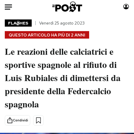
Auto
FLA
HES
Venerdì 25 agosto 2023
QUESTO ARTICOLO HA PIÙ DI
2 ANNI
HOME
Le reazioni delle calciatrici e
Italia
Moda
Mondo
Libri
sportive spagnole al rifiuto di
Politica
Consumismi
Luis Rubiales di dimettersi da
Tecnologia
Storie/Idee
Internet
Ok Boomer!
presidente della Federcalcio
Scienza
Media
spagnola
Cultura
Europa
Economia
Altrecose
Sport
Mondiali calcio 2026
Condividi