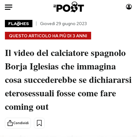
Auto
FLA
HES
Giovedì 29 giugno 2023
QUESTO ARTICOLO HA PIÙ DI
3 ANNI
HOME
Il video del calciatore spagnolo
Italia
Moda
Mondo
Libri
Borja Iglesias che immagina
Politica
Consumismi
cosa succederebbe se dichiararsi
Tecnologia
Storie/Idee
Internet
Ok Boomer!
eterosessuali fosse come fare
Scienza
Media
coming out
Cultura
Europa
Economia
Altrecose
Sport
Mondiali calcio 2026
Condividi