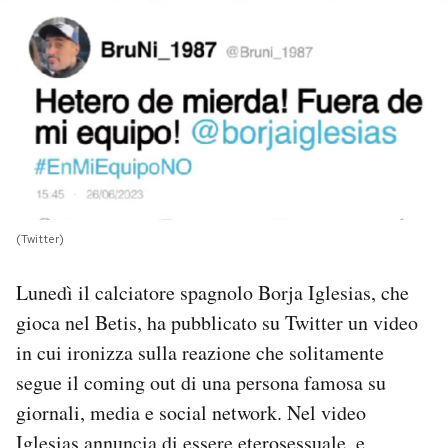
PODCAST
NEWSLETTER
I MIEI PREFERITI
SHOP
(Twitter)
Lunedì il calciatore spagnolo Borja Iglesias, che
CALENDARIO
gioca nel Betis, ha pubblicato su Twitter un video
in cui ironizza sulla reazione che solitamente
AREA PERSONALE
segue il coming out di una persona famosa su
giornali, media e social network. Nel video
Area Personale
Newsletter
Iglesias annuncia di essere eterosessuale, e