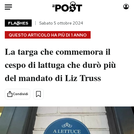
Auto
FLA
HES
Sabato 5 ottobre 2024
QUESTO ARTICOLO HA PIÙ DI
1 ANNO
HOME
La targa che commemora il
Italia
Moda
Mondo
Libri
cespo di lattuga che durò più
Politica
Consumismi
del mandato di Liz Truss
Tecnologia
Storie/Idee
Internet
Ok Boomer!
Scienza
Media
Condividi
Cultura
Europa
Economia
Altrecose
Sport
Mondiali calcio 2026