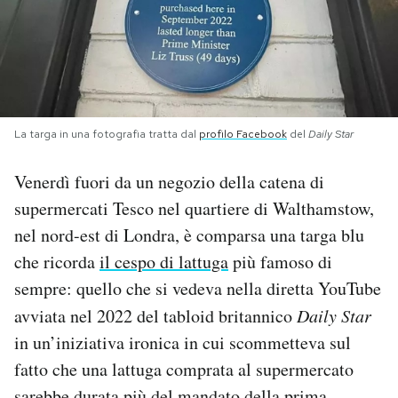
PODCAST
NEWSLETTER
La targa in una fotografia tratta dal
profilo Facebook
del
Daily Star
I MIEI PREFERITI
Venerdì fuori da un negozio della catena di
supermercati Tesco nel quartiere di Walthamstow,
SHOP
nel nord-est di Londra, è comparsa una targa blu
che ricorda
il cespo di lattuga
più famoso di
CALENDARIO
sempre: quello che si vedeva nella diretta YouTube
avviata nel 2022 del tabloid britannico
Daily Star
AREA PERSONALE
in un’iniziativa ironica in cui scommetteva sul
fatto che una lattuga comprata al supermercato
Area Personale
Newsletter
sarebbe durata più del mandato della prima