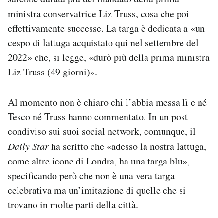
Notifiche mobile
ministra conservatrice Liz Truss, cosa che poi
Regala il Post
effettivamente successe. La targa è dedicata a «un
Hai bisogno di aiuto?
cespo di lattuga acquistato qui nel settembre del
Esci
2022» che, si legge, «durò più della prima ministra
Liz Truss (49 giorni)».
Al momento non è chiaro chi l’abbia messa lì e né
Tesco né Truss hanno commentato. In un post
condiviso sui suoi social network, comunque, il
Daily Star
ha scritto che «adesso la nostra lattuga,
come altre icone di Londra, ha una targa blu»,
specificando però che non è una vera targa
celebrativa ma un’imitazione di quelle che si
trovano in molte parti della città.