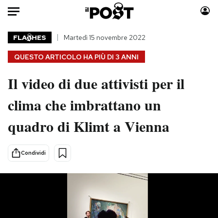
Auto
FLA
HES
Martedì 15 novembre 2022
QUESTO ARTICOLO HA PIÙ DI
3 ANNI
HOME
Il video di due attivisti per il
Italia
Moda
Mondo
Libri
clima che imbrattano un
Politica
Consumismi
quadro di Klimt a Vienna
Tecnologia
Storie/Idee
Internet
Ok Boomer!
Scienza
Media
Condividi
Cultura
Europa
Economia
Altrecose
Sport
Mondiali calcio 2026