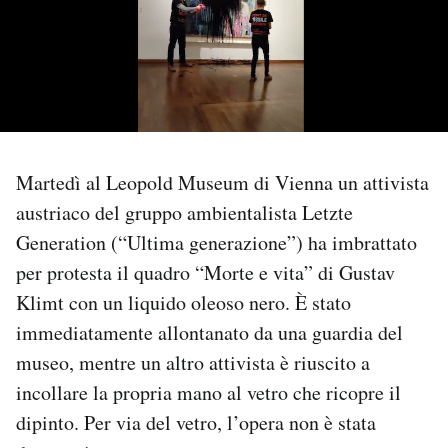
PODCAST
NEWSLETTER
I MIEI PREFERITI
Martedì al Leopold Museum di Vienna un attivista
austriaco del gruppo ambientalista Letzte
Generation (“Ultima generazione”) ha imbrattato
SHOP
per protesta il quadro “Morte e vita” di Gustav
Klimt con un liquido oleoso nero. È stato
CALENDARIO
immediatamente allontanato da una guardia del
museo, mentre un altro attivista è riuscito a
AREA PERSONALE
incollare la propria mano al vetro che ricopre il
Area Personale
dipinto. Per via del vetro, l’opera non è stata
Newsletter