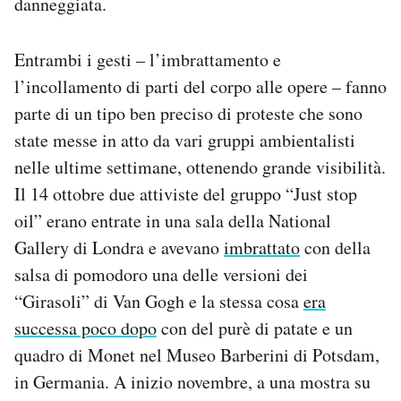
danneggiata.
Notifiche mobile
Regala il Post
Entrambi i gesti – l’imbrattamento e
Hai bisogno di aiuto?
l’incollamento di parti del corpo alle opere – fanno
Esci
parte di un tipo ben preciso di proteste che sono
state messe in atto da vari gruppi ambientalisti
nelle ultime settimane, ottenendo grande visibilità.
Il 14 ottobre due attiviste del gruppo “Just stop
oil” erano entrate in una sala della National
Gallery di Londra e avevano
imbrattato
con della
salsa di pomodoro una delle versioni dei
“Girasoli” di Van Gogh e la stessa cosa
era
successa poco dopo
con del purè di patate e un
quadro di Monet nel Museo Barberini di Potsdam,
in Germania. A inizio novembre, a una mostra su