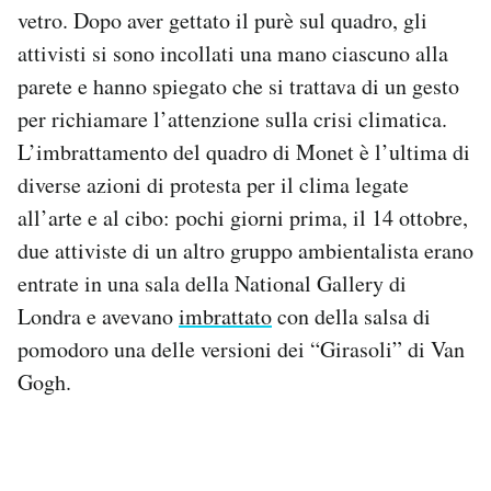
vetro. Dopo aver gettato il purè sul quadro, gli
Notifiche mobile
Regala il Post
attivisti si sono incollati una mano ciascuno alla
Hai bisogno di aiuto?
parete e hanno spiegato che si trattava di un gesto
Esci
per richiamare l’attenzione sulla crisi climatica.
L’imbrattamento del quadro di Monet è l’ultima di
diverse azioni di protesta per il clima legate
all’arte e al cibo: pochi giorni prima, il 14 ottobre,
due attiviste di un altro gruppo ambientalista erano
entrate in una sala della National Gallery di
Londra e avevano
imbrattato
con della salsa di
pomodoro una delle versioni dei “Girasoli” di Van
Gogh.