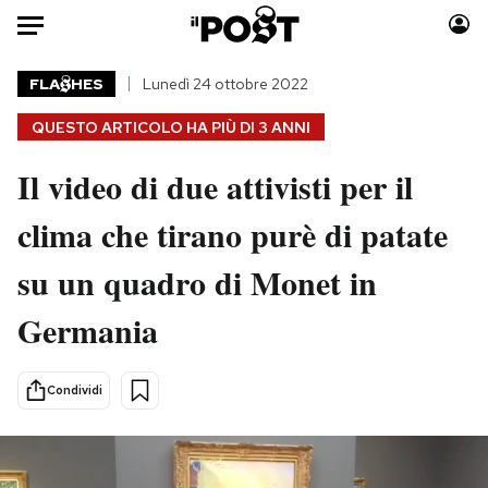
Auto
FLA
HES
Lunedì 24 ottobre 2022
QUESTO ARTICOLO HA PIÙ DI
3 ANNI
HOME
Il video di due attivisti per il
Italia
Moda
Mondo
Libri
clima che tirano purè di patate
Politica
Consumismi
su un quadro di Monet in
Tecnologia
Storie/Idee
Internet
Ok Boomer!
Germania
Scienza
Media
Cultura
Europa
Condividi
Economia
Altrecose
Sport
Mondiali calcio 2026