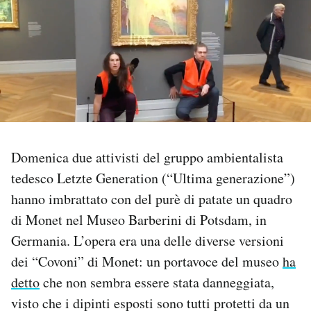
PODCAST
NEWSLETTER
I MIEI PREFERITI
Domenica due attivisti del gruppo ambientalista
SHOP
tedesco Letzte Generation (“Ultima generazione”)
hanno imbrattato con del purè di patate un quadro
CALENDARIO
di Monet nel Museo Barberini di Potsdam, in
Germania. L’opera era una delle diverse versioni
AREA PERSONALE
dei “Covoni” di Monet: un portavoce del museo
ha
detto
che non sembra essere stata danneggiata,
Area Personale
visto che i dipinti esposti sono tutti protetti da un
Newsletter