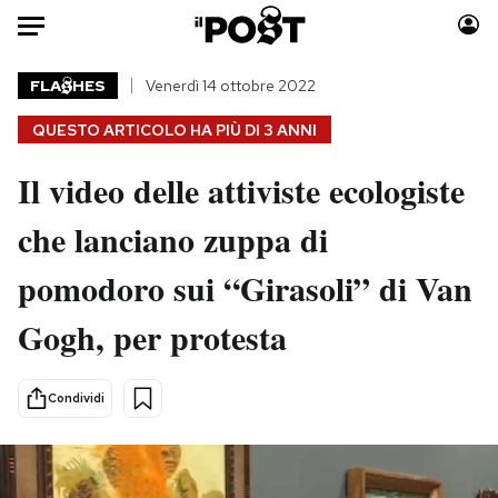
Auto
FLA
HES
Venerdì 14 ottobre 2022
QUESTO ARTICOLO HA PIÙ DI
3 ANNI
HOME
Il video delle attiviste ecologiste
Italia
Moda
Mondo
Libri
che lanciano zuppa di
Politica
Consumismi
pomodoro sui “Girasoli” di Van
Tecnologia
Storie/Idee
Internet
Ok Boomer!
Gogh, per protesta
Scienza
Media
Cultura
Europa
Condividi
Economia
Altrecose
Sport
Mondiali calcio 2026