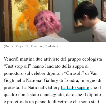
PODCAST
NEWSLETTER
I MIEI PREFERITI
(Damien Gayle, The Guardian, YouTube)
SHOP
Venerdì mattina due attiviste del gruppo ecologista
“Just stop oil” hanno lanciato della zuppa di
CALENDARIO
pomodoro sul celebre dipinto i “Girasoli” di Van
Gogh nella National Gallery di Londra, in segno di
protesta. La National Gallery
ha fatto sapere
che il
AREA PERSONALE
quadro non è stato danneggiato, dato che il dipinto
Area Personale
è protetto da un pannello di vetro, e che sono stati
Newsletter