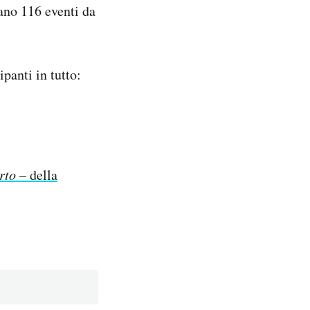
ano 116 eventi da
panti in tutto:
rto
– della