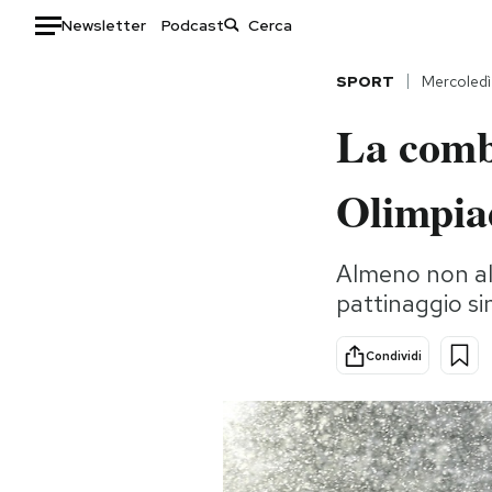
Newsletter
Podcast
Auto
SPORT
Mercoledì
La combi
HOME
Italia
Moda
Olimpiad
Mondo
Libri
Politica
Consumismi
Almeno non all
Tecnologia
Storie/Idee
pattinaggio si
Internet
Ok Boomer!
Scienza
Media
Condividi
Cultura
Europa
Economia
Altrecose
Sport
Mondiali calcio 2026