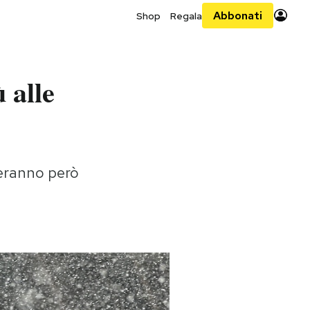
Abbonati
Shop
Regala
 alle
veranno però