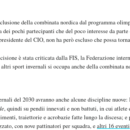
sclusione della combinata nordica dal programma olimp
a dei pochi partecipanti che del poco interesse da parte
presidente del CIO, non ha però escluso che possa torna
isione è stata criticata dalla FIS, la Federazione inter
ti altri sport invernali si occupa anche della combinata n
rnali del 2030 avranno anche alcune discipline nuove: l
de
, quindi su pendii innevati e non battuti, in cui atlete 
menti, traiettorie e acrobazie fatte lungo la discesa; e 
izzato, con nove pattinatori per squadra, e
altri 16 eventi