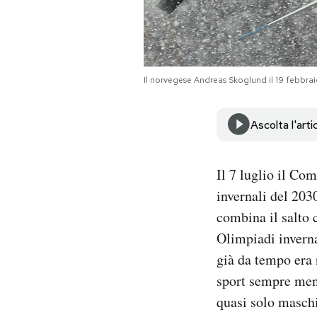
Notifiche mobile
Regala il Post
Hai bisogno di aiuto?
Esci
Il norvegese Andreas Skoglund il 19 febbr
Ascolta l'arti
Il 7 luglio il Co
invernali del 203
combina il salto 
Olimpiadi inverna
già da tempo era 
sport sempre meno
quasi solo maschi