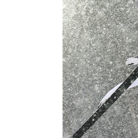
PODCAST
NEWSLETTER
I MIEI PREFERITI
SHOP
CALENDARIO
AREA PERSONALE
Area Personale
Newsletter