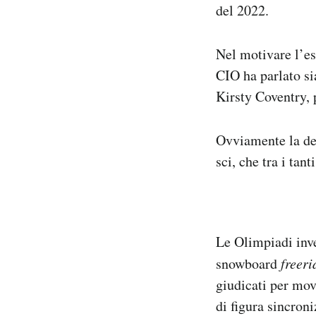
del 2022.
Nel motivare l’e
CIO ha parlato si
Kirsty Coventry, 
Ovviamente la dec
sci, che tra i tan
Le Olimpiadi inve
snowboard
freeri
giudicati per movi
di figura sincron