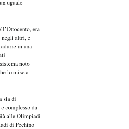
 un uguale
ll’Ottocento, era
negli altri, e
radurre in una
ati
 sistema noto
he lo mise a
a sia di
o e complesso da
Già alle Olimpiadi
iadi di Pechino