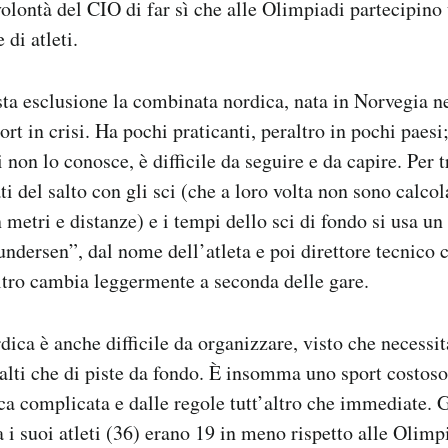
volontà del CIO di far sì che alle Olimpiadi partecipino
 di atleti.
ta esclusione la combinata nordica, nata in Norvegia ne
 in crisi. Ha pochi praticanti, peraltro in pochi paesi; 
non lo conosce, è difficile da seguire e da capire. Per t
tati del salto con gli sci (che a loro volta non sono calcol
metri e distanze) e i tempi dello sci di fondo si usa un
ersen”, dal nome dell’atleta e poi direttore tecnico c
altro cambia leggermente a seconda delle gare.
ica è anche difficile da organizzare, visto che necessit
salti che di piste da fondo. È insomma uno sport costos
tica complicata e dalle regole tutt’altro che immediate. 
 i suoi atleti (36) erano 19 in meno rispetto alle Olimp