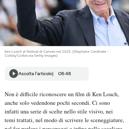
PODCAST
NEWSLETTER
I MIEI PREFERITI
Ken Loach al festival di Cannes nel 2023. (Stephane Cardinale -
Corbis/Corbis via Getty Images)
SHOP
Ascolta l'articolo
08:48
CALENDARIO
Non è difficile riconoscere un film di Ken Loach,
anche solo vedendone pochi secondi. Ci sono
AREA PERSONALE
infatti una serie di scelte nello stile visivo, nei
Area Personale
temi trattati, nel modo di scrivere le sceneggiature,
Newsletter
nel far parlare i personaggi e infine nello scegliere