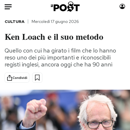
Auto
CULTURA
Mercoledì 17 giugno 2026
Ken Loach e il suo metodo
HOME
Italia
Moda
Quello con cui ha girato i film che lo hanno
reso uno dei più importanti e riconoscibili
Mondo
Libri
registi inglesi, ancora oggi che ha 90 anni
Politica
Consumismi
Tecnologia
Storie/Idee
Condividi
Internet
Ok Boomer!
Scienza
Media
Cultura
Europa
Economia
Altrecose
Sport
Mondiali calcio 2026