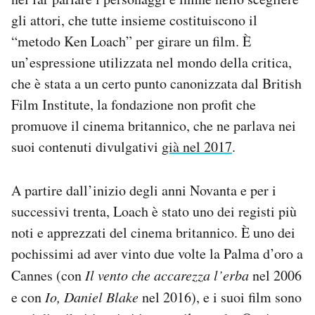
Notifiche mobile
gli attori, che tutte insieme costituiscono il
Regala il Post
“metodo Ken Loach” per girare un film. È
Hai bisogno di aiuto?
un’espressione utilizzata nel mondo della critica,
Esci
che è stata a un certo punto canonizzata dal British
Film Institute, la fondazione non profit che
promuove il cinema britannico, che ne parlava nei
suoi contenuti divulgativi
già nel 2017
.
A partire dall’inizio degli anni Novanta e per i
successivi trenta, Loach è stato uno dei registi più
noti e apprezzati del cinema britannico. È uno dei
pochissimi ad aver vinto due volte la Palma d’oro a
Cannes (con
Il vento che accarezza l’erba
nel 2006
e con
Io, Daniel Blake
nel 2016), e i suoi film sono