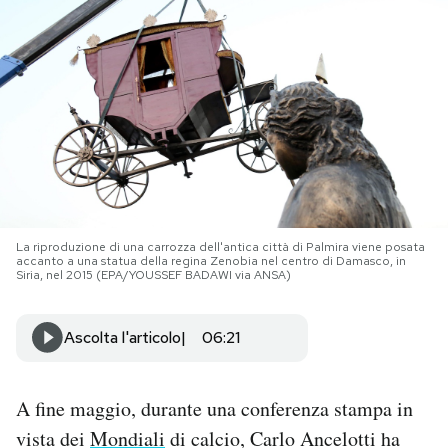
PODCAST
NEWSLETTER
I MIEI PREFERITI
SHOP
La riproduzione di una carrozza dell'antica città di Palmira viene posata
accanto a una statua della regina Zenobia nel centro di Damasco, in
Siria, nel 2015 (EPA/YOUSSEF BADAWI via ANSA)
CALENDARIO
Ascolta l'articolo
06:21
AREA PERSONALE
A fine maggio, durante una conferenza stampa in
Area Personale
vista dei
Mondiali
di calcio, Carlo Ancelotti ha
Newsletter