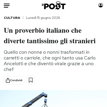
Auto
CULTURA
Lunedì 15 giugno 2026
Un proverbio italiano che
HOME
diverte tantissimo gli stranieri
Italia
Moda
Mondo
Libri
Quello con nonne o nonni trasformati in
Politica
Consumismi
carretti o carriole, che ogni tanto usa Carlo
Tecnologia
Storie/Idee
Ancelotti e che diventò virale grazie a uno
Internet
Ok Boomer!
chef
Scienza
Media
Condividi
Cultura
Europa
Economia
Altrecose
Sport
Mondiali calcio 2026