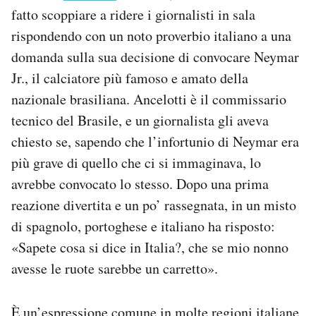
Notifiche mobile
fatto scoppiare a ridere i giornalisti in sala
Regala il Post
rispondendo con un noto proverbio italiano a una
Hai bisogno di aiuto?
domanda sulla sua decisione di convocare Neymar
Esci
Jr., il calciatore più famoso e amato della
nazionale brasiliana. Ancelotti è il commissario
tecnico del Brasile, e un giornalista gli aveva
chiesto se, sapendo che l’infortunio di Neymar era
più grave di quello che ci si immaginava, lo
avrebbe convocato lo stesso. Dopo una prima
reazione divertita e un po’ rassegnata, in un misto
di spagnolo, portoghese e italiano ha risposto:
«Sapete cosa si dice in Italia?, che se mio nonno
avesse le ruote sarebbe un carretto».
È un’espressione comune in molte regioni italiane