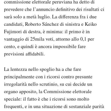
commissione elettorale peruviana ha detto di
Notifiche mobile
prevedere che l’annuncio definitivo dei risultati ci
Regala il Post
sarà solo a metà luglio. La differenza fra i due
Hai bisogno di aiuto?
candidati, Roberto Sánchez di sinistra e Keiko
Esci
Fujimori di destra, è minima: il primo è in
vantaggio di 25mila voti, attorno allo 0,1 per
cento, e quindi è ancora impossibile fare
previsioni affidabili.
La lentezza nello spoglio ha a che fare
principalmente con i ricorsi contro presunte
irregolarità nello scrutinio, su cui decide un
organo apposito, la Commissione elettorale
speciale: il fatto è che i ricorsi sono molto
frequenti, e in una situazione di sostanziale parità