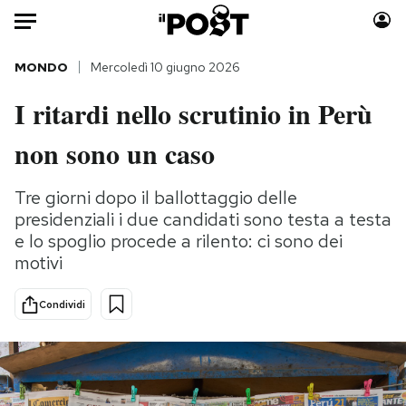
Auto
MONDO
Mercoledì 10 giugno 2026
I ritardi nello scrutinio in Perù
HOME
non sono un caso
Italia
Moda
Mondo
Libri
Tre giorni dopo il ballottaggio delle
Politica
Consumismi
presidenziali i due candidati sono testa a testa
Tecnologia
Storie/Idee
e lo spoglio procede a rilento: ci sono dei
Internet
Ok Boomer!
motivi
Scienza
Media
Condividi
Cultura
Europa
Economia
Altrecose
Sport
Mondiali calcio 2026