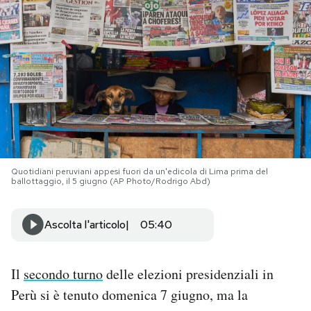
PODCAST
NEWSLETTER
I MIEI PREFERITI
SHOP
Quotidiani peruviani appesi fuori da un'edicola di Lima prima del
ballottaggio, il 5 giugno (AP Photo/Rodrigo Abd)
CALENDARIO
Ascolta l'articolo
05:40
AREA PERSONALE
Il
secondo turno
delle elezioni presidenziali in
Area Personale
Perù si è tenuto domenica 7 giugno, ma la
Newsletter