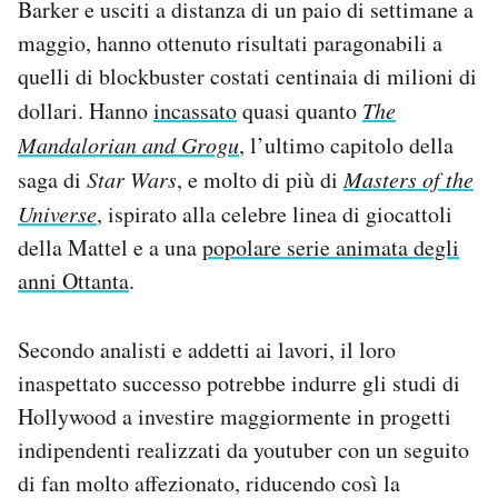
Barker e usciti a distanza di un paio di settimane a
Notifiche mobile
maggio, hanno ottenuto risultati paragonabili a
Regala il Post
quelli di blockbuster costati centinaia di milioni di
Hai bisogno di aiuto?
Esci
dollari. Hanno
incassato
quasi quanto
The
Mandalorian and Grogu
, l’ultimo capitolo della
saga di
Star Wars
, e molto di più di
Masters of the
Universe
, ispirato alla celebre linea di giocattoli
della Mattel e a una
popolare serie animata degli
anni Ottanta
.
Secondo analisti e addetti ai lavori, il loro
inaspettato successo potrebbe indurre gli studi di
Hollywood a investire maggiormente in progetti
indipendenti realizzati da youtuber con un seguito
di fan molto affezionato, riducendo così la