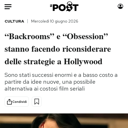
Auto
CULTURA
Mercoledì 10 giugno 2026
“Backrooms” e “Obsession”
HOME
stanno facendo riconsiderare
Italia
Moda
Mondo
Libri
delle strategie a Hollywood
Politica
Consumismi
Tecnologia
Storie/Idee
Sono stati successi enormi e a basso costo a
partire da idee nuove, una possibile
Internet
Ok Boomer!
alternativa ai costosi film seriali
Scienza
Media
Cultura
Europa
Condividi
Economia
Altrecose
Sport
Mondiali calcio 2026