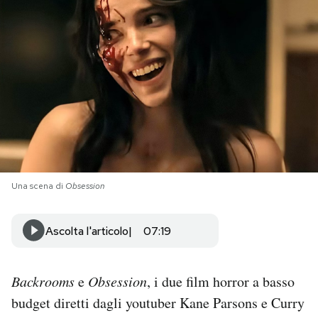
PODCAST
NEWSLETTER
I MIEI PREFERITI
SHOP
Una scena di
Obsession
CALENDARIO
Ascolta l'articolo
07:19
AREA PERSONALE
Backrooms
e
Obsession
, i due film horror a basso
Area Personale
budget diretti dagli youtuber Kane Parsons e Curry
Newsletter