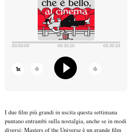
PODCAST
NEWSLETTER
00:00:00
00:30:20
00:30:20
I MIEI PREFERITI
1
x
SHOP
CALENDARIO
AREA PERSONALE
I due film più grandi in uscita questa settimana
puntano entrambi sulla nostalgia, anche se in modi
Entra
diversi: Masters of the Universe è un grande film