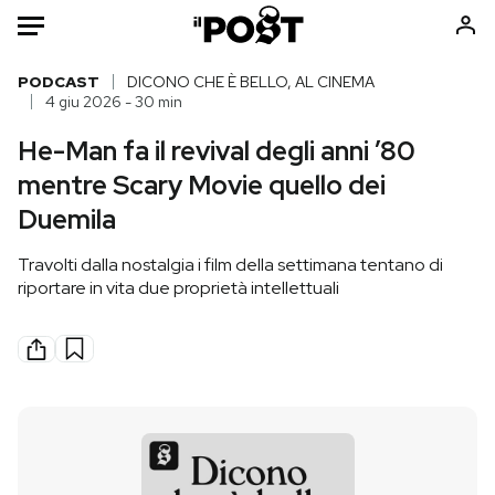
Auto
PODCAST
DICONO CHE È BELLO, AL CINEMA
4 giu 2026 - 30 min
HOME
He-Man fa il revival degli anni ’80
mentre Scary Movie quello dei
Italia
Moda
Duemila
Mondo
Libri
Politica
Consumismi
Travolti dalla nostalgia i film della settimana tentano di
Tecnologia
Storie/Idee
riportare in vita due proprietà intellettuali
Internet
Ok Boomer!
Scienza
Media
Cultura
Europa
Economia
Altrecose
Sport
Mondiali calcio 2026